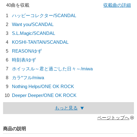
40曲を収載
収載曲の詳細
1
ハッピーコレクター/
SCANDAL
2
Want you/
SCANDAL
3
S.L.Magic/
SCANDAL
4
KOSHI-TANTAN/
SCANDAL
5
REASON/
ゆず
6
時刻表/
ゆず
7
ホイッスル～君と過ごした日々～/
miwa
8
カラ*フル/
miwa
9
Nothing Helps/
ONE OK ROCK
10
Deeper Deeper/
ONE OK ROCK
もっと見る
ページトップへ
商品の説明