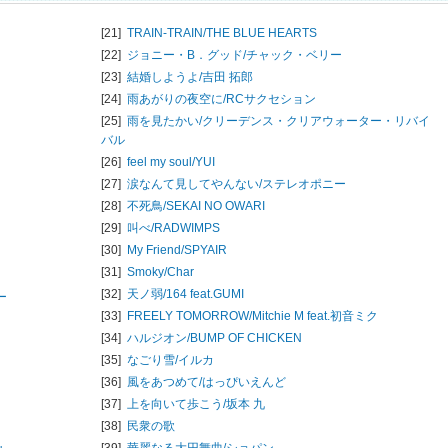
[21]
TRAIN-TRAIN/
THE BLUE HEARTS
[22]
ジョニー・B．グッド/
チャック・ベリー
[23]
結婚しようよ/
吉田 拓郎
[24]
雨あがりの夜空に/
RCサクセション
[25]
雨を見たかい/
クリーデンス・クリアウォーター・リバイ
バル
[26]
feel my soul/
YUI
[27]
涙なんて見してやんない/
ステレオポニー
[28]
不死鳥/
SEKAI NO OWARI
[29]
叫べ/
RADWIMPS
[30]
My Friend/
SPYAIR
[31]
Smoky/
Char
[32]
天ノ弱/
164 feat.GUMI
ー
[33]
FREELY TOMORROW/
Mitchie M feat.初音ミク
[34]
ハルジオン/
BUMP OF CHICKEN
[35]
なごり雪/
イルカ
[36]
風をあつめて/
はっぴいえんど
[37]
上を向いて歩こう/
坂本 九
[38]
民衆の歌
[39]
華麗なる大円舞曲/
ショパン