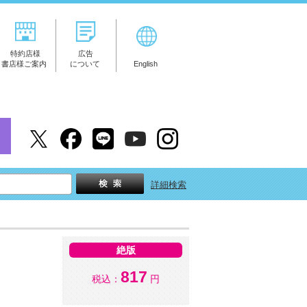
特約店様
広告
書店様ご案内
について
English
詳細検索
絶版
817
税込：
円