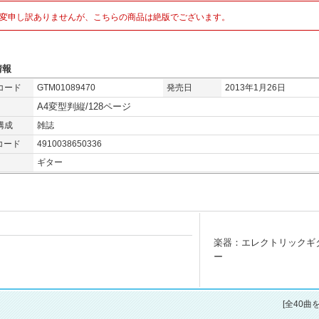
変申し訳ありませんが、こちらの商品は絶版でございます。
情報
コード
GTM01089470
発売日
2013年1月26日
A4変型判縦/128ページ
構成
雑誌
コード
4910038650336
ギター
楽器：エレクトリックギ
ー
[全40曲