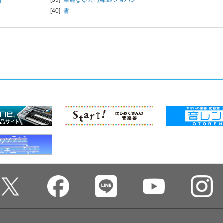
N
[40]
雪