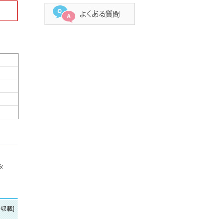
タ
を収載]