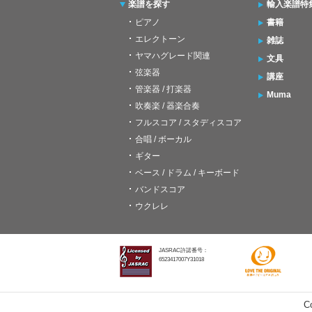
楽譜を探す
輸入楽譜特
ピアノ
書籍
エレクトーン
雑誌
ヤマハグレード関連
文具
弦楽器
講座
管楽器 / 打楽器
Muma
吹奏楽 / 器楽合奏
フルスコア / スタディスコア
合唱 / ボーカル
ギター
ベース / ドラム / キーボード
バンドスコア
ウクレレ
JASRAC許諾番号：
6523417007Y31018
C