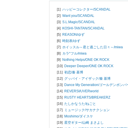
[1]
ハッピーコレクター/
SCANDAL
[2]
Want you/
SCANDAL
[3]
S.L.Magic/
SCANDAL
[4]
KOSHI-TANTAN/
SCANDAL
[5]
REASON/
ゆず
[6]
時刻表/
ゆず
[7]
ホイッスル～君と過ごした日々～/
miwa
[8]
カラ*フル/
miwa
[9]
Nothing Helps/
ONE OK ROCK
[10]
Deeper Deeper/
ONE OK ROCK
[11]
初恋/
秦 基博
[12]
グッバイ・アイザック/
秦 基博
[13]
Dance My Generation/
ゴールデンボンバ
[14]
REVERSI/
UVERworld
[15]
RUSTY HEARTS/
BREAKERZ
[16]
たしかなうた/
ねごと
[17]
ミュージック/
サカナクション
[18]
Moshimo/
ダイスケ
[19]
星空ギター/
山崎 まさよし