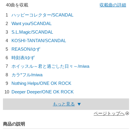
40曲を収載
収載曲の詳細
1
ハッピーコレクター/
SCANDAL
2
Want you/
SCANDAL
3
S.L.Magic/
SCANDAL
4
KOSHI-TANTAN/
SCANDAL
5
REASON/
ゆず
6
時刻表/
ゆず
7
ホイッスル～君と過ごした日々～/
miwa
8
カラ*フル/
miwa
9
Nothing Helps/
ONE OK ROCK
10
Deeper Deeper/
ONE OK ROCK
もっと見る
ページトップへ
商品の説明