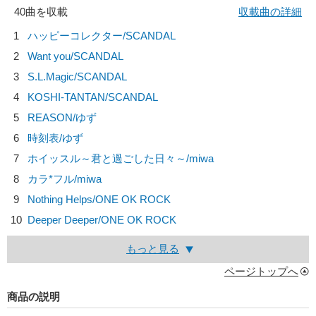
40曲を収載
収載曲の詳細
1
ハッピーコレクター/
SCANDAL
2
Want you/
SCANDAL
3
S.L.Magic/
SCANDAL
4
KOSHI-TANTAN/
SCANDAL
5
REASON/
ゆず
6
時刻表/
ゆず
7
ホイッスル～君と過ごした日々～/
miwa
8
カラ*フル/
miwa
9
Nothing Helps/
ONE OK ROCK
10
Deeper Deeper/
ONE OK ROCK
もっと見る
ページトップへ
商品の説明