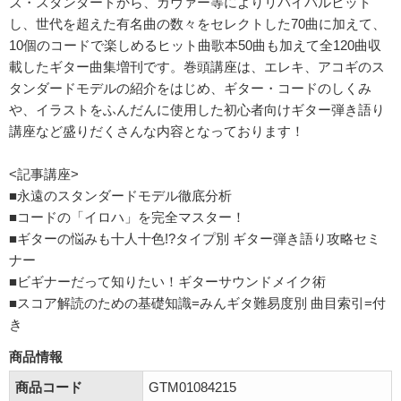
ズ・スタンダードから、カヴァー等によりリバイバルヒット
し、世代を超えた有名曲の数々をセレクトした70曲に加えて、
10個のコードで楽しめるヒット曲歌本50曲も加えて全120曲収
載したギター曲集増刊です。巻頭講座は、エレキ、アコギのス
タンダードモデルの紹介をはじめ、ギター・コードのしくみ
や、イラストをふんだんに使用した初心者向けギター弾き語り
講座など盛りだくさんな内容となっております！
<記事講座>
■永遠のスタンダードモデル徹底分析
■コードの「イロハ」を完全マスター！
■ギターの悩みも十人十色!?タイプ別 ギター弾き語り攻略セミ
ナー
■ビギナーだって知りたい！ギターサウンドメイク術
■スコア解読のための基礎知識=みんギタ難易度別 曲目索引=付
き
商品情報
商品コード
GTM01084215