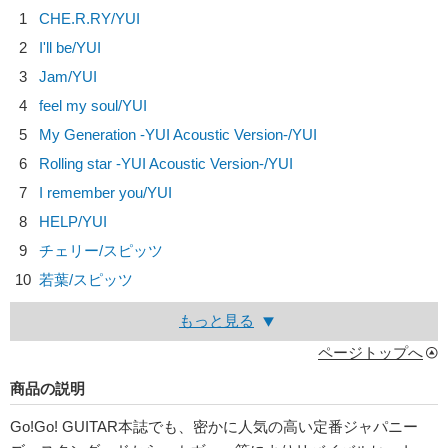
1
CHE.R.RY/
YUI
2
I'll be/
YUI
3
Jam/
YUI
4
feel my soul/
YUI
5
My Generation -YUI Acoustic Version-/
YUI
6
Rolling star -YUI Acoustic Version-/
YUI
7
I remember you/
YUI
8
HELP/
YUI
9
チェリー/
スピッツ
10
若葉/
スピッツ
もっと見る
ページトップへ
商品の説明
Go!Go! GUITAR本誌でも、密かに人気の高い定番ジャパニー