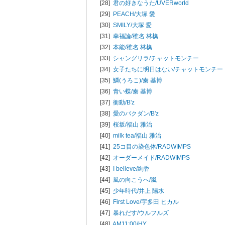
[28]
君の好きなうた/
UVERworld
[29]
PEACH/
大塚 愛
[30]
SMILY/
大塚 愛
[31]
幸福論/
椎名 林檎
[32]
本能/
椎名 林檎
[33]
シャングリラ/
チャットモンチー
[34]
女子たちに明日はない/
チャットモンチー
[35]
鱗(うろこ)/
秦 基博
[36]
青い蝶/
秦 基博
[37]
衝動/
B'z
[38]
愛のバクダン/
B'z
[39]
桜坂/
福山 雅治
[40]
milk tea/
福山 雅治
[41]
25コ目の染色体/
RADWIMPS
[42]
オーダーメイド/
RADWIMPS
[43]
I believe/
絢香
[44]
風の向こうへ/
嵐
[45]
少年時代/
井上 陽水
[46]
First Love/
宇多田 ヒカル
[47]
暴れだす/
ウルフルズ
[48]
AM11:00/
HY