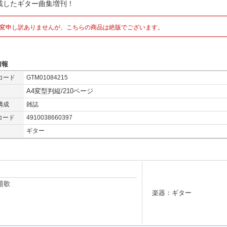
載したギター曲集増刊！
変申し訳ありませんが、こちらの商品は絶版でございます。
情報
コード
GTM01084215
A4変型判縦/210ページ
構成
雑誌
コード
4910038660397
ギター
題歌
楽器：ギター