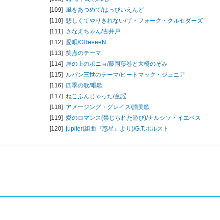
[109]
風をあつめて/
はっぴいえんど
[110]
悲しくてやりきれない/
ザ・フォーク・クルセダーズ
[111]
さなえちゃん/
古井戸
[112]
愛唄/
GReeeeN
[113]
笑点のテーマ
[114]
崖の上のポニョ/
藤岡藤巻と大橋のぞみ
[115]
ルパン三世のテーマ/
ピートマック・ジュニア
[116]
四季の歌/
唱歌
[117]
ねこふんじゃった/
童謡
[118]
アメージング・グレイス/
讃美歌
[119]
愛のロマンス(禁じられた遊び)/
ナルシソ・イエペス
[120]
jupiter(組曲『惑星』より)/
G.T.ホルスト