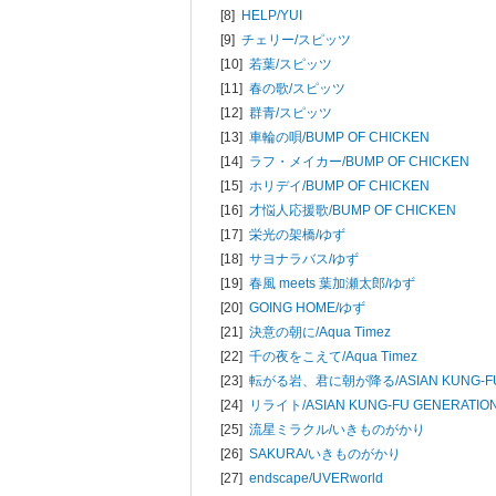
[8]
HELP/
YUI
[9]
チェリー/
スピッツ
[10]
若葉/
スピッツ
[11]
春の歌/
スピッツ
[12]
群青/
スピッツ
[13]
車輪の唄/
BUMP OF CHICKEN
[14]
ラフ・メイカー/
BUMP OF CHICKEN
[15]
ホリデイ/
BUMP OF CHICKEN
[16]
才悩人応援歌/
BUMP OF CHICKEN
[17]
栄光の架橋/
ゆず
[18]
サヨナラバス/
ゆず
[19]
春風 meets 葉加瀬太郎/
ゆず
[20]
GOING HOME/
ゆず
[21]
決意の朝に/
Aqua Timez
[22]
千の夜をこえて/
Aqua Timez
[23]
転がる岩、君に朝が降る/
ASIAN KUNG-F
[24]
リライト/
ASIAN KUNG-FU GENERATIO
[25]
流星ミラクル/
いきものがかり
[26]
SAKURA/
いきものがかり
[27]
endscape/
UVERworld