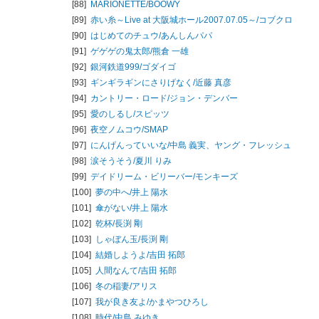
[88]
MARIONETTE/
BOOWY
[89]
赤い糸～Live at 大阪城ホール2007.07.05～/
コブクロ
[90]
はじめてのチュウ/
あんしんパパ
[91]
ゲゲゲの鬼太郎/
熊倉 一雄
[92]
銀河鉄道999/
ゴダイゴ
[93]
ギンギラギンにさりげなく/
近藤 真彦
[94]
カントリー・ロード/
ジョン・デンバー
[95]
愛のしるし/
スピッツ
[96]
夜空ノムコウ/
SMAP
[97]
にんげんっていいな/
中島 義実、ヤング・フレッシュ
[98]
涙そうそう/
夏川 りみ
[99]
デイドリーム・ビリーバー/
モンキーズ
[100]
夢の中へ/
井上 陽水
[101]
傘がない/
井上 陽水
[102]
乾杯/
長渕 剛
[103]
しゃぼん玉/
長渕 剛
[104]
結婚しようよ/
吉田 拓郎
[105]
人間なんて/
吉田 拓郎
[106]
冬の稲妻/
アリス
[107]
我が良き友よ/
かまやつひろし
[108]
時代/
中島 みゆき