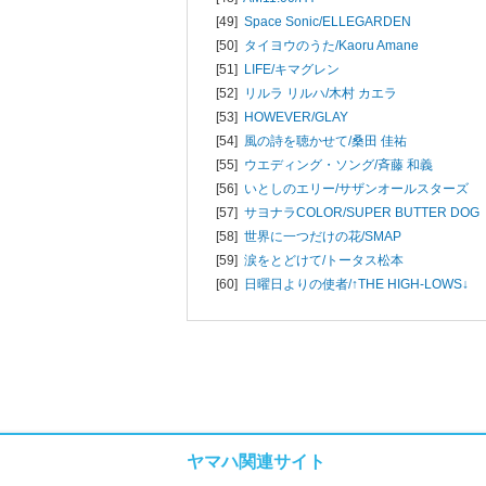
[49]
Space Sonic/
ELLEGARDEN
[50]
タイヨウのうた/
Kaoru Amane
[51]
LIFE/
キマグレン
[52]
リルラ リルハ/
木村 カエラ
[53]
HOWEVER/
GLAY
[54]
風の詩を聴かせて/
桑田 佳祐
[55]
ウエディング・ソング/
斉藤 和義
[56]
いとしのエリー/
サザンオールスターズ
[57]
サヨナラCOLOR/
SUPER BUTTER DOG
[58]
世界に一つだけの花/
SMAP
[59]
涙をとどけて/
トータス松本
[60]
日曜日よりの使者/
↑THE HIGH-LOWS↓
ヤマハ関連サイト