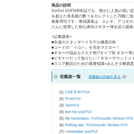
商品の説明
Go!Go! GUITAR本誌でも、密かに人気
を超えた有名曲の数々をセレクトした70曲に加
曲集増刊です。巻頭講座は、エレキ、アコギの
だんに使用した初心者向けギター弾き語り講座
<記事講座>
■永遠のスタンダードモデル徹底分析
■コードの「イロハ」を完全マスター！
■ギターの悩みも十人十色!?タイプ別 ギター
■ビギナーだって知りたい！ギターサウンドメ
■スコア解読のための基礎知識=みんギタ難易度
収載曲一覧
収載曲の詳細を見る
[1]
CHE.R.RY/
YUI
[2]
I'll be/
YUI
[3]
Jam/
YUI
[4]
feel my soul/
YUI
[5]
My Generation -YUI Acoustic Version-/
YUI
[6]
Rolling star -YUI Acoustic Version-/
YUI
[7]
I remember you/
YUI