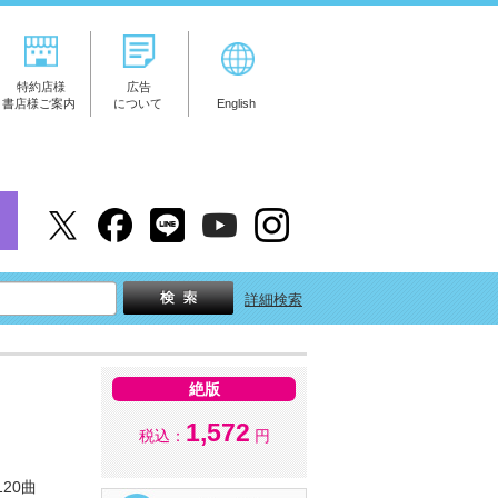
特約店様
広告
書店様ご案内
について
English
詳細検索
絶版
1,572
税込：
円
20曲