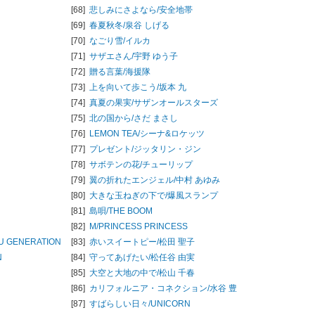
[68]
悲しみにさよなら/
安全地帯
[69]
春夏秋冬/
泉谷 しげる
[70]
なごり雪/
イルカ
[71]
サザエさん/
宇野 ゆう子
[72]
贈る言葉/
海援隊
[73]
上を向いて歩こう/
坂本 九
[74]
真夏の果実/
サザンオールスターズ
[75]
北の国から/
さだ まさし
[76]
LEMON TEA/
シーナ&ロケッツ
[77]
プレゼント/
ジッタリン・ジン
[78]
サボテンの花/
チューリップ
[79]
翼の折れたエンジェル/
中村 あゆみ
[80]
大きな玉ねぎの下で/
爆風スランプ
[81]
島唄/
THE BOOM
[82]
M/
PRINCESS PRINCESS
U GENERATION
[83]
赤いスイートピー/
松田 聖子
N
[84]
守ってあげたい/
松任谷 由実
[85]
大空と大地の中で/
松山 千春
[86]
カリフォルニア・コネクション/
水谷 豊
[87]
すばらしい日々/
UNICORN