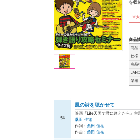
を収
※大
商品
商品
仕様
商品
JAN
楽器
風の詩を聴かせて
映画『Life天国で君に逢えたら』主
54
桑田 佳祐
作詞：
桑田 佳祐
作曲：
桑田 佳祐