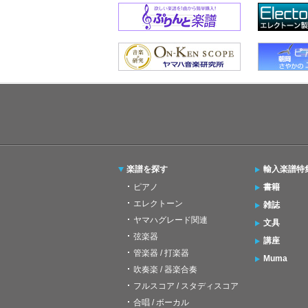
楽譜を探す
輸入楽譜特
ピアノ
書籍
エレクトーン
雑誌
ヤマハグレード関連
文具
弦楽器
講座
管楽器 / 打楽器
Muma
吹奏楽 / 器楽合奏
フルスコア / スタディスコア
合唱 / ボーカル