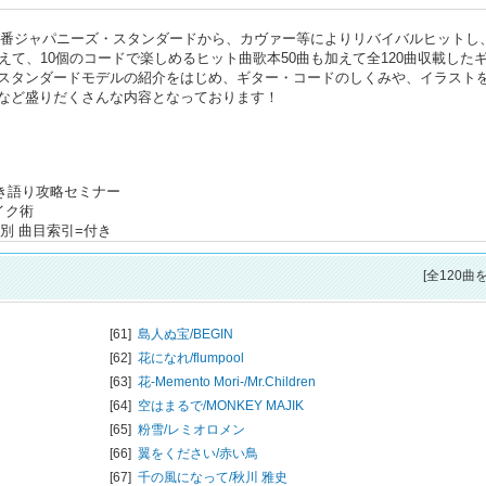
の高い定番ジャパニーズ・スタンダードから、カヴァー等によりリバイバルヒットし
えて、10個のコードで楽しめるヒット曲歌本50曲も加えて全120曲収載した
スタンダードモデルの紹介をはじめ、ギター・コードのしくみや、イラスト
など盛りだくさんな内容となっております！
弾き語り攻略セミナー
イク術
別 曲目索引=付き
[全120曲
[61]
島人ぬ宝/
BEGIN
[62]
花になれ/
flumpool
[63]
花-Memento Mori-/
Mr.Children
[64]
空はまるで/
MONKEY MAJIK
[65]
粉雪/
レミオロメン
[66]
翼をください/
赤い鳥
[67]
千の風になって/
秋川 雅史