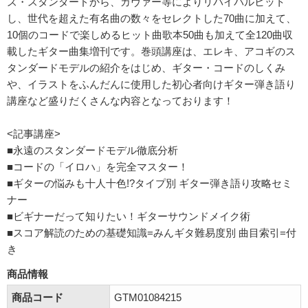
ズ・スタンダードから、カヴァー等によりリバイバルヒット
し、世代を超えた有名曲の数々をセレクトした70曲に加えて、
10個のコードで楽しめるヒット曲歌本50曲も加えて全120曲収
載したギター曲集増刊です。巻頭講座は、エレキ、アコギのス
タンダードモデルの紹介をはじめ、ギター・コードのしくみ
や、イラストをふんだんに使用した初心者向けギター弾き語り
講座など盛りだくさんな内容となっております！
<記事講座>
■永遠のスタンダードモデル徹底分析
■コードの「イロハ」を完全マスター！
■ギターの悩みも十人十色!?タイプ別 ギター弾き語り攻略セミ
ナー
■ビギナーだって知りたい！ギターサウンドメイク術
■スコア解読のための基礎知識=みんギタ難易度別 曲目索引=付
き
商品情報
商品コード
GTM01084215