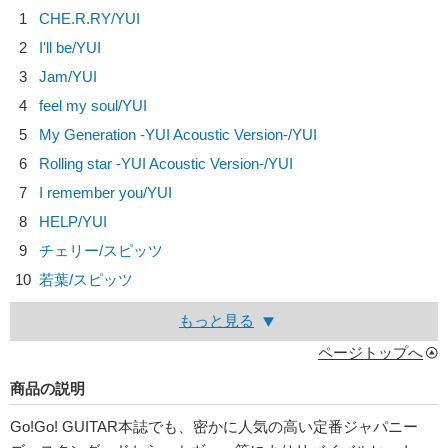
1
CHE.R.RY/
YUI
2
I'll be/
YUI
3
Jam/
YUI
4
feel my soul/
YUI
5
My Generation -YUI Acoustic Version-/
YUI
6
Rolling star -YUI Acoustic Version-/
YUI
7
I remember you/
YUI
8
HELP/
YUI
9
チェリー/
スピッツ
10
若葉/
スピッツ
もっと見る
ページトップへ
商品の説明
Go!Go! GUITAR本誌でも、密かに人気の高い定番ジャパニー