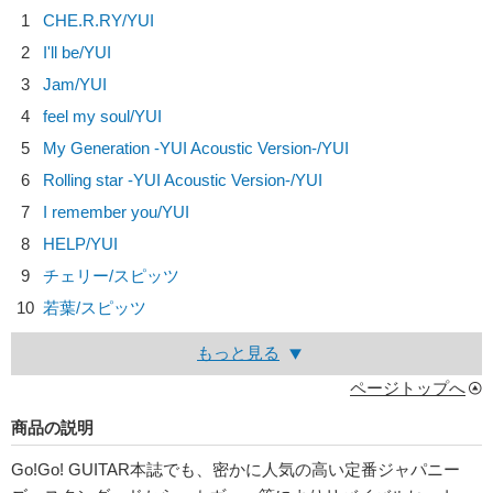
1
CHE.R.RY/
YUI
2
I'll be/
YUI
3
Jam/
YUI
4
feel my soul/
YUI
5
My Generation -YUI Acoustic Version-/
YUI
6
Rolling star -YUI Acoustic Version-/
YUI
7
I remember you/
YUI
8
HELP/
YUI
9
チェリー/
スピッツ
10
若葉/
スピッツ
もっと見る
ページトップへ
商品の説明
Go!Go! GUITAR本誌でも、密かに人気の高い定番ジャパニー