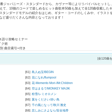
の高い定番ジャパニーズ・スタンダードから、カヴァー等によりリバイバルヒットし
えて、10個のコードで楽しめるヒット曲歌本50曲も加えて全120曲収載した
スタンダードモデルの紹介をはじめ、ギター・コードのしくみや、イラスト
など盛りだくさんな内容となっております！
弾き語り攻略セミナー
イク術
別 曲目索引=付き
[全120曲
[61]
島人ぬ宝/
BEGIN
[62]
花になれ/
flumpool
[63]
花-Memento Mori-/
Mr.Children
[64]
空はまるで/
MONKEY MAJIK
[65]
粉雪/
レミオロメン
[66]
翼をください/
赤い鳥
[67]
千の風になって/
秋川 雅史
[68]
悲しみにさよなら/
安全地帯