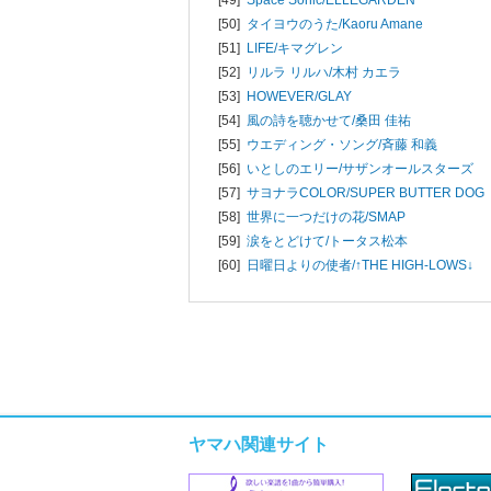
[50]
タイヨウのうた/
Kaoru Amane
[51]
LIFE/
キマグレン
[52]
リルラ リルハ/
木村 カエラ
[53]
HOWEVER/
GLAY
[54]
風の詩を聴かせて/
桑田 佳祐
[55]
ウエディング・ソング/
斉藤 和義
[56]
いとしのエリー/
サザンオールスターズ
[57]
サヨナラCOLOR/
SUPER BUTTER DOG
[58]
世界に一つだけの花/
SMAP
[59]
涙をとどけて/
トータス松本
[60]
日曜日よりの使者/
↑THE HIGH-LOWS↓
ヤマハ関連サイト