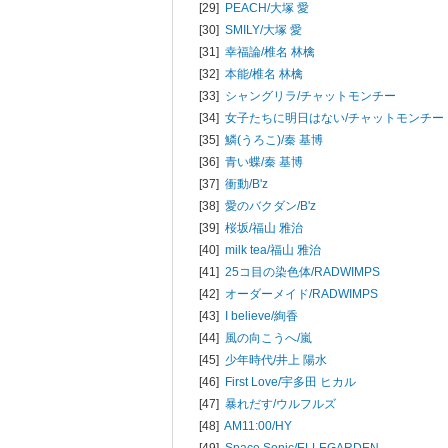
[29]
PEACH/
大塚 愛
[30]
SMILY/
大塚 愛
[31]
幸福論/
椎名 林檎
[32]
本能/
椎名 林檎
[33]
シャングリラ/
チャットモンチー
[34]
女子たちに明日はない/
チャットモンチー
[35]
鱗(うろこ)/
秦 基博
[36]
青い蝶/
秦 基博
[37]
衝動/
B'z
[38]
愛のバクダン/
B'z
[39]
桜坂/
福山 雅治
[40]
milk tea/
福山 雅治
[41]
25コ目の染色体/
RADWIMPS
[42]
オーダーメイド/
RADWIMPS
[43]
I believe/
絢香
[44]
風の向こうへ/
嵐
[45]
少年時代/
井上 陽水
[46]
First Love/
宇多田 ヒカル
[47]
暴れだす/
ウルフルズ
[48]
AM11:00/
HY
[49]
Space Sonic/
ELLEGARDEN