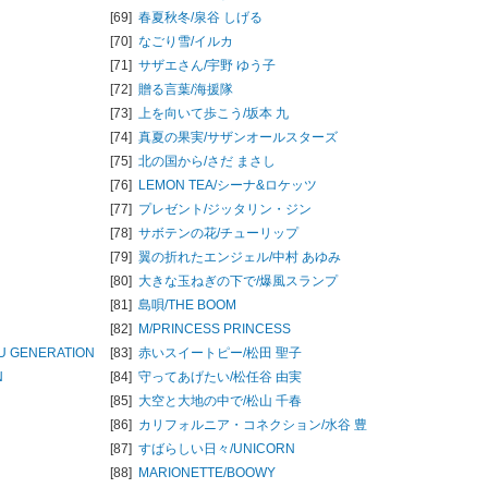
[69]
春夏秋冬/
泉谷 しげる
[70]
なごり雪/
イルカ
[71]
サザエさん/
宇野 ゆう子
[72]
贈る言葉/
海援隊
[73]
上を向いて歩こう/
坂本 九
[74]
真夏の果実/
サザンオールスターズ
[75]
北の国から/
さだ まさし
[76]
LEMON TEA/
シーナ&ロケッツ
[77]
プレゼント/
ジッタリン・ジン
[78]
サボテンの花/
チューリップ
[79]
翼の折れたエンジェル/
中村 あゆみ
[80]
大きな玉ねぎの下で/
爆風スランプ
[81]
島唄/
THE BOOM
[82]
M/
PRINCESS PRINCESS
U GENERATION
[83]
赤いスイートピー/
松田 聖子
N
[84]
守ってあげたい/
松任谷 由実
[85]
大空と大地の中で/
松山 千春
[86]
カリフォルニア・コネクション/
水谷 豊
[87]
すばらしい日々/
UNICORN
[88]
MARIONETTE/
BOOWY