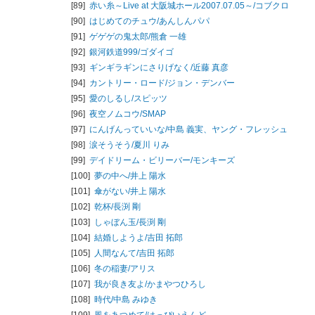
[89]
赤い糸～Live at 大阪城ホール2007.07.05～/
コブクロ
[90]
はじめてのチュウ/
あんしんパパ
[91]
ゲゲゲの鬼太郎/
熊倉 一雄
[92]
銀河鉄道999/
ゴダイゴ
[93]
ギンギラギンにさりげなく/
近藤 真彦
[94]
カントリー・ロード/
ジョン・デンバー
[95]
愛のしるし/
スピッツ
[96]
夜空ノムコウ/
SMAP
[97]
にんげんっていいな/
中島 義実、ヤング・フレッシュ
[98]
涙そうそう/
夏川 りみ
[99]
デイドリーム・ビリーバー/
モンキーズ
[100]
夢の中へ/
井上 陽水
[101]
傘がない/
井上 陽水
[102]
乾杯/
長渕 剛
[103]
しゃぼん玉/
長渕 剛
[104]
結婚しようよ/
吉田 拓郎
[105]
人間なんて/
吉田 拓郎
[106]
冬の稲妻/
アリス
[107]
我が良き友よ/
かまやつひろし
[108]
時代/
中島 みゆき
[109]
風をあつめて/
はっぴいえんど