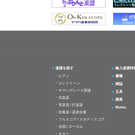
楽譜を探す
輸入楽譜特
ピアノ
書籍
エレクトーン
雑誌
ヤマハグレード関連
文具
弦楽器
講座
管楽器 / 打楽器
Muma
吹奏楽 / 器楽合奏
フルスコア / スタディスコア
合唱 / ボーカル
ギター