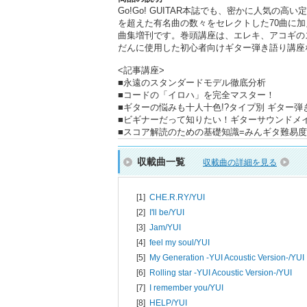
Go!Go! GUITAR本誌でも、密かに人気
を超えた有名曲の数々をセレクトした70曲に加
曲集増刊です。巻頭講座は、エレキ、アコギの
だんに使用した初心者向けギター弾き語り講座
<記事講座>
■永遠のスタンダードモデル徹底分析
■コードの「イロハ」を完全マスター！
■ギターの悩みも十人十色!?タイプ別 ギター
■ビギナーだって知りたい！ギターサウンドメ
■スコア解読のための基礎知識=みんギタ難易度
収載曲一覧
収載曲の詳細を見る
[1]
CHE.R.RY/
YUI
[2]
I'll be/
YUI
[3]
Jam/
YUI
[4]
feel my soul/
YUI
[5]
My Generation -YUI Acoustic Version-/
YUI
[6]
Rolling star -YUI Acoustic Version-/
YUI
[7]
I remember you/
YUI
[8]
HELP/
YUI