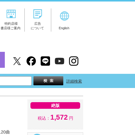
特約店様
広告
書店様ご案内
について
English
詳細検索
絶版
1,572
税込：
円
20曲