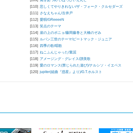
[110]
悲しくてやりきれない/
ザ・フォーク・クルセダーズ
[111]
さなえちゃん/
古井戸
[112]
愛唄/
GReeeeN
[113]
笑点のテーマ
[114]
崖の上のポニョ/
藤岡藤巻と大橋のぞみ
[115]
ルパン三世のテーマ/
ピートマック・ジュニア
[116]
四季の歌/
唱歌
[117]
ねこふんじゃった/
童謡
[118]
アメージング・グレイス/
讃美歌
[119]
愛のロマンス(禁じられた遊び)/
ナルシソ・イエペス
[120]
jupiter(組曲『惑星』より)/
G.T.ホルスト