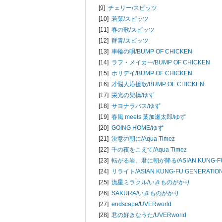
[9]
チェリー/
スピッツ
[10]
若葉/
スピッツ
[11]
春の歌/
スピッツ
[12]
群青/
スピッツ
[13]
車輪の唄/
BUMP OF CHICKEN
[14]
ラフ・メイカー/
BUMP OF CHICKEN
[15]
ホリデイ/
BUMP OF CHICKEN
[16]
才悩人応援歌/
BUMP OF CHICKEN
[17]
栄光の架橋/
ゆず
[18]
サヨナラバス/
ゆず
[19]
春風 meets 葉加瀬太郎/
ゆず
[20]
GOING HOME/
ゆず
[21]
決意の朝に/
Aqua Timez
[22]
千の夜をこえて/
Aqua Timez
[23]
転がる岩、君に朝が降る/
ASIAN KUNG-F
[24]
リライト/
ASIAN KUNG-FU GENERATIO
[25]
流星ミラクル/
いきものがかり
[26]
SAKURA/
いきものがかり
[27]
endscape/
UVERworld
[28]
君の好きなうた/
UVERworld