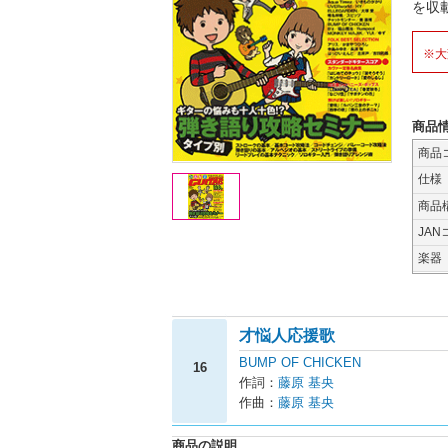
を収
※大
商品
商品
仕様
商品
JAN
楽器
才悩人応援歌
BUMP OF CHICKEN
16
作詞：
藤原 基央
作曲：
藤原 基央
商品の説明