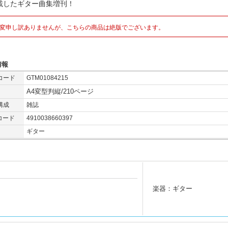
載したギター曲集増刊！
変申し訳ありませんが、こちらの商品は絶版でございます。
情報
コード
GTM01084215
A4変型判縦/210ページ
構成
雑誌
コード
4910038660397
ギター
楽器：ギター