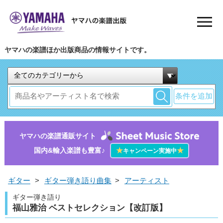
ヤマハの楽譜ほか出版商品の情報サイトです。
条件を追加
ヤマハの楽譜通販サイト
国内&輸入楽譜も豊富♪
★
★
キャンペーン実施中
ギター
>
ギター弾き語り曲集
>
アーティスト
ギター弾き語り
福山雅治 ベストセレクション【改訂版】