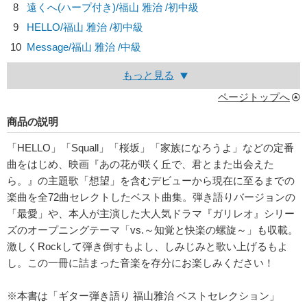
8
遠くへ(ハープ付き)/
福山 雅治
/初中級
9
HELLO/
福山 雅治
/初中級
10
Message/
福山 雅治
/中級
もっと見る
ページトップへ
商品の説明
「HELLO」「Squall」「桜坂」「家族になろうよ」などの定番
曲をはじめ、映画『あの花が咲く丘で、君とまた出会えた
ら。』の主題歌「想望」を含むデビューから現在に至るまでの
楽曲を全72曲セレクトしたベスト曲集。弾き語りバージョンの
「最愛」や、本人が主演した大人気ドラマ『ガリレオ』シリー
ズのオープニングテーマ「vs.～知覚と快楽の螺旋～」も収載。
激しくRockして弾き倒すもよし、しみじみと歌い上げるもよ
し。この一冊に詰まった音楽を存分にお楽しみください！
※本書は「ギター弾き語り 福山雅治 ベストセレクション」