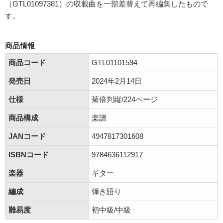
（GTL01097381）の収載曲を一部差替えて再編集したもので
す。
商品情報
商品コード
GTL01101594
発売日
2024年2月14日
仕様
菊倍判縦/224ページ
商品構成
楽譜
JANコード
4947817301608
ISBNコード
9784636112917
楽器
ギター
編成
弾き語り
難易度
初中級/中級