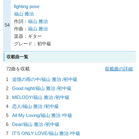
fighting pose
福山 雅治
作詞：
福山 雅治
54
作曲：
福山 雅治
楽器：ギター
グレード：初中級
収載曲一覧
72曲を収載
収載曲の詳細
1
追憶の雨の中/
福山 雅治
/初中級
2
Good night/
福山 雅治
/初中級
3
MELODY/
福山 雅治
/初中級
4
恋人/
福山 雅治
/初中級
5
All My Loving/
福山 雅治
/中級
6
Dear/
福山 雅治
/初中級
7
IT'S ONLY LOVE/
福山 雅治
/中級