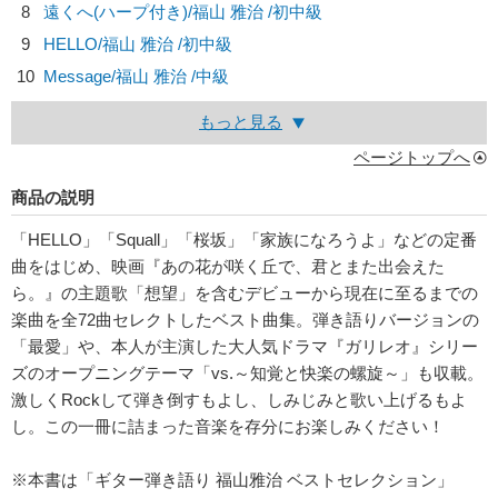
8
遠くへ(ハープ付き)/
福山 雅治
/初中級
9
HELLO/
福山 雅治
/初中級
10
Message/
福山 雅治
/中級
もっと見る
ページトップへ
商品の説明
「HELLO」「Squall」「桜坂」「家族になろうよ」などの定番
曲をはじめ、映画『あの花が咲く丘で、君とまた出会えた
ら。』の主題歌「想望」を含むデビューから現在に至るまでの
楽曲を全72曲セレクトしたベスト曲集。弾き語りバージョンの
「最愛」や、本人が主演した大人気ドラマ『ガリレオ』シリー
ズのオープニングテーマ「vs.～知覚と快楽の螺旋～」も収載。
激しくRockして弾き倒すもよし、しみじみと歌い上げるもよ
し。この一冊に詰まった音楽を存分にお楽しみください！
※本書は「ギター弾き語り 福山雅治 ベストセレクション」