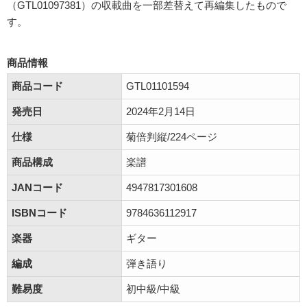
（GTL01097381）の収載曲を一部差替えて再編集したもので
す。
商品情報
商品コード
GTL01101594
発売日
2024年2月14日
仕様
菊倍判縦/224ページ
商品構成
楽譜
JANコード
4947817301608
ISBNコード
9784636112917
楽器
ギター
編成
弾き語り
難易度
初中級/中級