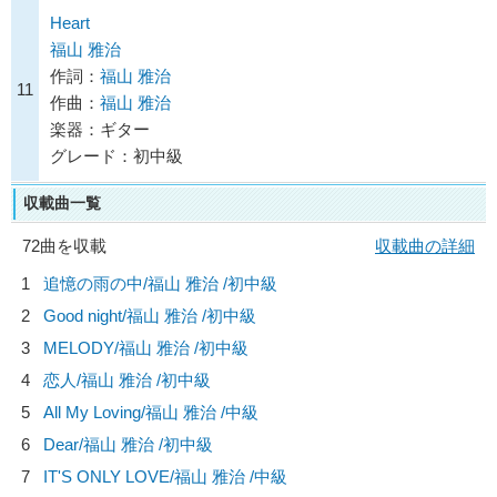
Heart
福山 雅治
作詞：
福山 雅治
11
作曲：
福山 雅治
楽器：ギター
グレード：初中級
収載曲一覧
72曲を収載
収載曲の詳細
1
追憶の雨の中/
福山 雅治
/初中級
2
Good night/
福山 雅治
/初中級
3
MELODY/
福山 雅治
/初中級
4
恋人/
福山 雅治
/初中級
5
All My Loving/
福山 雅治
/中級
6
Dear/
福山 雅治
/初中級
7
IT'S ONLY LOVE/
福山 雅治
/中級