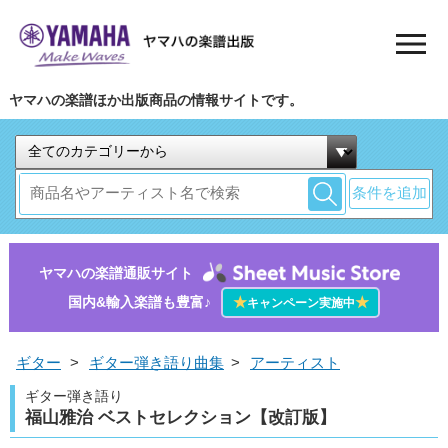
ヤマハの楽譜ほか出版商品の情報サイトです。
条件を追加
ヤマハの楽譜通販サイト
国内&輸入楽譜も豊富♪
★
★
キャンペーン実施中
ギター
>
ギター弾き語り曲集
>
アーティスト
ギター弾き語り
福山雅治 ベストセレクション【改訂版】