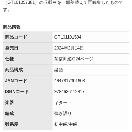
（GTL01097381）の収載曲を一部差替えて再編集したもので
す。
商品情報
商品コード
GTL01101594
発売日
2024年2月14日
仕様
菊倍判縦/224ページ
商品構成
楽譜
JANコード
4947817301608
ISBNコード
9784636112917
楽器
ギター
編成
弾き語り
難易度
初中級/中級