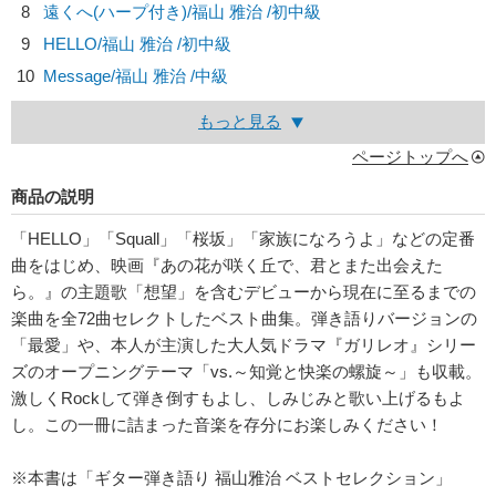
8
遠くへ(ハープ付き)/
福山 雅治
/初中級
9
HELLO/
福山 雅治
/初中級
10
Message/
福山 雅治
/中級
もっと見る
ページトップへ
商品の説明
「HELLO」「Squall」「桜坂」「家族になろうよ」などの定番
曲をはじめ、映画『あの花が咲く丘で、君とまた出会えた
ら。』の主題歌「想望」を含むデビューから現在に至るまでの
楽曲を全72曲セレクトしたベスト曲集。弾き語りバージョンの
「最愛」や、本人が主演した大人気ドラマ『ガリレオ』シリー
ズのオープニングテーマ「vs.～知覚と快楽の螺旋～」も収載。
激しくRockして弾き倒すもよし、しみじみと歌い上げるもよ
し。この一冊に詰まった音楽を存分にお楽しみください！
※本書は「ギター弾き語り 福山雅治 ベストセレクション」