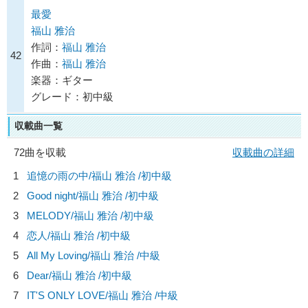
最愛
福山 雅治
作詞：
福山 雅治
42
作曲：
福山 雅治
楽器：ギター
グレード：初中級
収載曲一覧
72曲を収載
収載曲の詳細
1
追憶の雨の中/
福山 雅治
/初中級
2
Good night/
福山 雅治
/初中級
3
MELODY/
福山 雅治
/初中級
4
恋人/
福山 雅治
/初中級
5
All My Loving/
福山 雅治
/中級
6
Dear/
福山 雅治
/初中級
7
IT'S ONLY LOVE/
福山 雅治
/中級