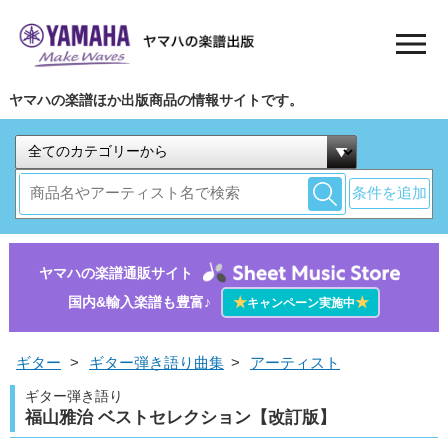
ヤマハの楽譜ほか出版商品の情報サイトです。
条件を追加
ヤマハの楽譜通販サイト
国内&輸入楽譜も豊富♪
★
★
キャンペーン実施中
ギター
>
ギター弾き語り曲集
>
アーティスト
ギター弾き語り
福山雅治 ベストセレクション【改訂版】