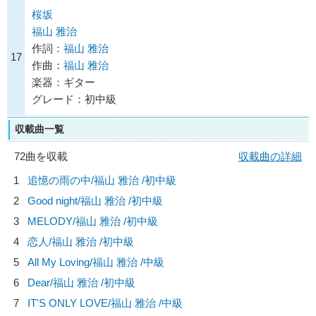
桜坂
福山 雅治
作詞：
福山 雅治
17
作曲：
福山 雅治
楽器：ギター
グレード：初中級
収載曲一覧
72曲を収載
収載曲の詳細
1
追憶の雨の中/
福山 雅治
/初中級
2
Good night/
福山 雅治
/初中級
3
MELODY/
福山 雅治
/初中級
4
恋人/
福山 雅治
/初中級
5
All My Loving/
福山 雅治
/中級
6
Dear/
福山 雅治
/初中級
7
IT'S ONLY LOVE/
福山 雅治
/中級