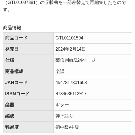
（GTL01097381）の収載曲を一部差替えて再編集したもので
す。
商品情報
商品コード
GTL01101594
発売日
2024年2月14日
仕様
菊倍判縦/224ページ
商品構成
楽譜
JANコード
4947817301608
ISBNコード
9784636112917
楽器
ギター
編成
弾き語り
難易度
初中級/中級