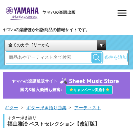
ヤマハの楽譜ほか出版商品の情報サイトです。
条件を追加
ヤマハの楽譜通販サイト
国内&輸入楽譜も豊富♪
★
★
キャンペーン実施中
ギター
>
ギター弾き語り曲集
>
アーティスト
ギター弾き語り
福山雅治 ベストセレクション【改訂版】