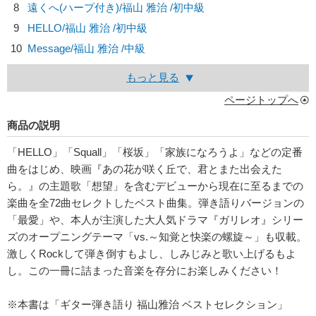
8
遠くへ(ハープ付き)/
福山 雅治
/初中級
9
HELLO/
福山 雅治
/初中級
10
Message/
福山 雅治
/中級
もっと見る
ページトップへ
商品の説明
「HELLO」「Squall」「桜坂」「家族になろうよ」などの定番
曲をはじめ、映画『あの花が咲く丘で、君とまた出会えた
ら。』の主題歌「想望」を含むデビューから現在に至るまでの
楽曲を全72曲セレクトしたベスト曲集。弾き語りバージョンの
「最愛」や、本人が主演した大人気ドラマ『ガリレオ』シリー
ズのオープニングテーマ「vs.～知覚と快楽の螺旋～」も収載。
激しくRockして弾き倒すもよし、しみじみと歌い上げるもよ
し。この一冊に詰まった音楽を存分にお楽しみください！
※本書は「ギター弾き語り 福山雅治 ベストセレクション」