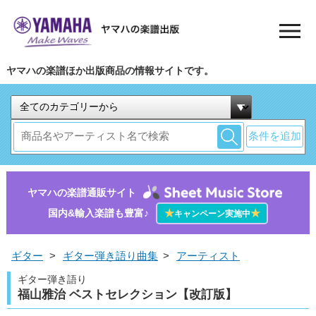
ヤマハの楽譜ほか出版商品の情報サイトです。
条件を追加
ヤマハの楽譜通販サイト
国内&輸入楽譜も豊富♪
★
★
キャンペーン実施中
ギター
>
ギター弾き語り曲集
>
アーティスト
ギター弾き語り
福山雅治 ベストセレクション【改訂版】