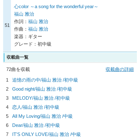
心color ～a song for the wonderful year～
福山 雅治
作詞：
福山 雅治
51
作曲：
福山 雅治
楽器：ギター
グレード：初中級
収載曲一覧
72曲を収載
収載曲の詳細
1
追憶の雨の中/
福山 雅治
/初中級
2
Good night/
福山 雅治
/初中級
3
MELODY/
福山 雅治
/初中級
4
恋人/
福山 雅治
/初中級
5
All My Loving/
福山 雅治
/中級
6
Dear/
福山 雅治
/初中級
7
IT'S ONLY LOVE/
福山 雅治
/中級