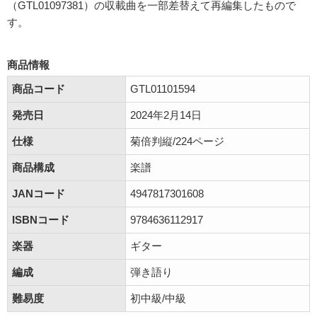
（GTL01097381）の収載曲を一部差替えて再編集したもので
す。
商品情報
商品コード
GTL01101594
発売日
2024年2月14日
仕様
菊倍判縦/224ページ
商品構成
楽譜
JANコード
4947817301608
ISBNコード
9784636112917
楽器
ギター
編成
弾き語り
難易度
初中級/中級