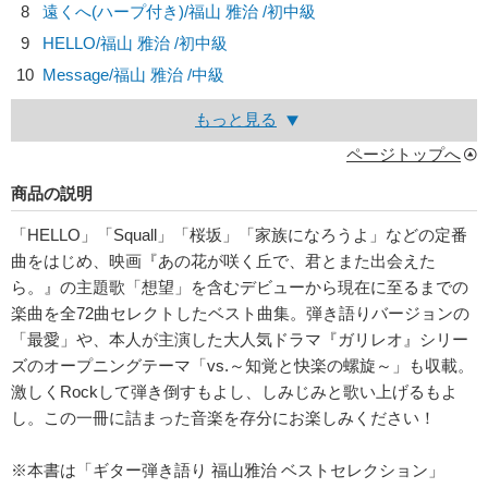
8
遠くへ(ハープ付き)/
福山 雅治
/初中級
9
HELLO/
福山 雅治
/初中級
10
Message/
福山 雅治
/中級
もっと見る
ページトップへ
商品の説明
「HELLO」「Squall」「桜坂」「家族になろうよ」などの定番
曲をはじめ、映画『あの花が咲く丘で、君とまた出会えた
ら。』の主題歌「想望」を含むデビューから現在に至るまでの
楽曲を全72曲セレクトしたベスト曲集。弾き語りバージョンの
「最愛」や、本人が主演した大人気ドラマ『ガリレオ』シリー
ズのオープニングテーマ「vs.～知覚と快楽の螺旋～」も収載。
激しくRockして弾き倒すもよし、しみじみと歌い上げるもよ
し。この一冊に詰まった音楽を存分にお楽しみください！
※本書は「ギター弾き語り 福山雅治 ベストセレクション」