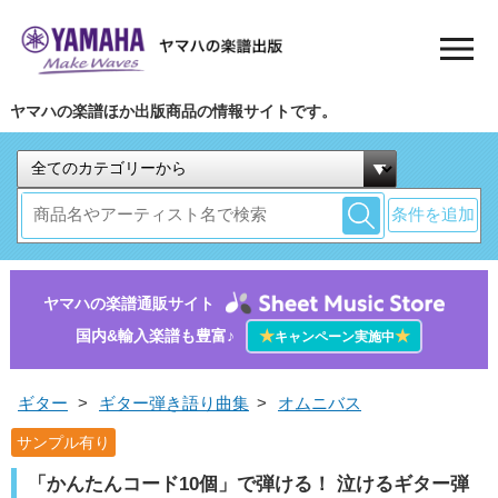
ヤマハの楽譜ほか出版商品の情報サイトです。
条件を追加
ヤマハの楽譜通販サイト
国内&輸入楽譜も豊富♪
★
★
キャンペーン実施中
ギター
>
ギター弾き語り曲集
>
オムニバス
サンプル有り
「かんたんコード10個」で弾ける！ 泣けるギター弾