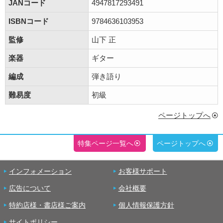
JANコード
4947817293491
ISBNコード
9784636103953
監修
山下 正
楽器
ギター
編成
弾き語り
難易度
初級
ページトップへ
特集ページ一覧へ
ページトップへ
インフォメーション
お客様サポート
広告について
会社概要
特約店様・書店様ご案内
個人情報保護方針
サイトポリシー