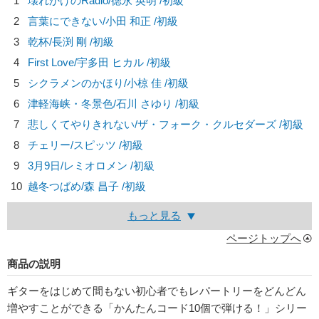
1
壊れかけのRadio/
徳永 英明
/初級
2
言葉にできない/
小田 和正
/初級
3
乾杯/
長渕 剛
/初級
4
First Love/
宇多田 ヒカル
/初級
5
シクラメンのかほり/
小椋 佳
/初級
6
津軽海峡・冬景色/
石川 さゆり
/初級
7
悲しくてやりきれない/
ザ・フォーク・クルセダーズ
/初級
8
チェリー/
スピッツ
/初級
9
3月9日/
レミオロメン
/初級
10
越冬つばめ/
森 昌子
/初級
もっと見る
ページトップへ
商品の説明
ギターをはじめて間もない初心者でもレパートリーをどんどん
増やすことができる「かんたんコード10個で弾ける！」シリー