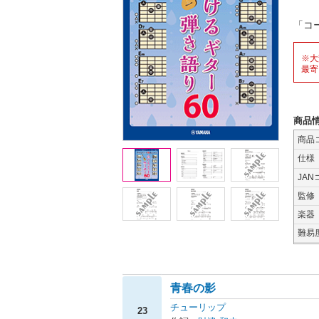
「コ
※大
最寄
商品
商品
仕様
JAN
監修
楽器
難易
青春の影
チューリップ
23