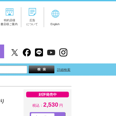
特約店様
広告
書店様ご案内
について
English
詳細検索
好評発売中
語り
2,530
税込：
円