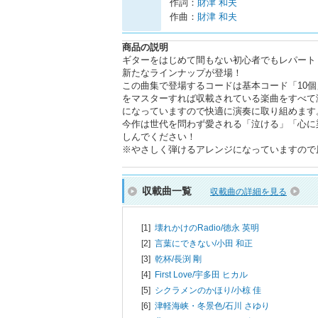
作詞：
財津 和夫
作曲：
財津 和夫
商品の説明
ギターをはじめて間もない初心者でもレパート
新たなラインナップが登場！
この曲集で登場するコードは基本コード「10
をマスターすれば収載されている楽曲をすべて
になっていますので快適に演奏に取り組めます
今作は世代を問わず愛される「泣ける」「心に
しんでください！
※やさしく弾けるアレンジになっていますので
収載曲一覧
収載曲の詳細を見る
[1]
壊れかけのRadio/
徳永 英明
[2]
言葉にできない/
小田 和正
[3]
乾杯/
長渕 剛
[4]
First Love/
宇多田 ヒカル
[5]
シクラメンのかほり/
小椋 佳
[6]
津軽海峡・冬景色/
石川 さゆり