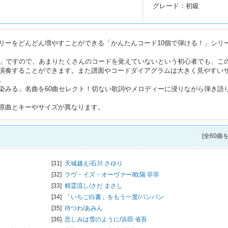
グレード：初級
リーをどんどん増やすことができる「かんたんコード10個で弾ける！」シリ
個」ですので、あまりたくさんのコードを覚えていないという初心者でも、この
演奏することができます。また譜面やコードダイアグラムは大きく見やすい
。
染みる」名曲を60曲セレクト！切ない歌詞やメロディーに浸りながら弾き語
原曲とキーやサイズが異なります。
[全60曲
[31]
天城越え/
石川 さゆり
[32]
ラヴ・イズ・オーヴァー/
欧陽 菲菲
[33]
精霊流し/
さだ まさし
[34]
「いちご白書」をもう一度/
バンバン
[35]
待つわ/
あみん
[36]
悲しみは雪のように/
浜田 省吾