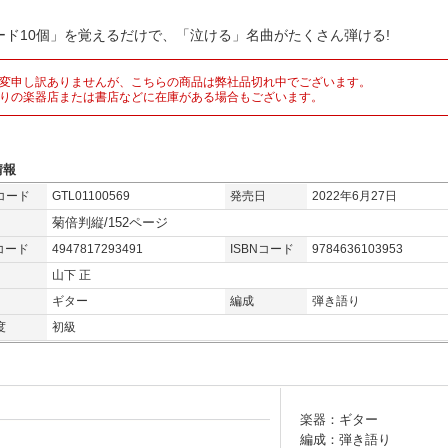
ード10個」を覚えるだけで、「泣ける」名曲がたくさん弾ける!
変申し訳ありませんが、こちらの商品は弊社品切れ中でございます。
りの楽器店または書店などに在庫がある場合もございます。
情報
コード
GTL01100569
発売日
2022年6月27日
菊倍判縦/152ページ
コード
4947817293491
ISBNコード
9784636103953
山下 正
ギター
編成
弾き語り
度
初級
楽器：ギター
編成：弾き語り