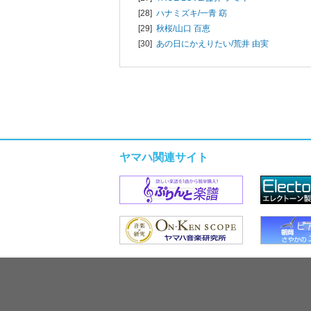
[28]
ハナミズキ/
一青 窈
[29]
秋桜/
山口 百恵
[30]
あの日にかえりたい/
荒井 由実
ヤマハ関連サイト