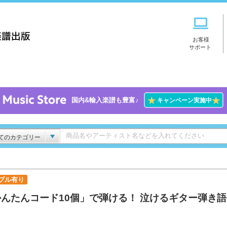
お客様
サポート
★
★
国内&輸入楽譜も豊富♪
キャンペーン実施中
てのカテゴリー
プル有り
んたんコード10個」で弾ける！ 泣けるギター弾き