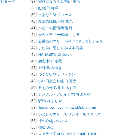
ルセダーズ
[37]
家族になろうよ/
福山 雅治
[38]
虹/
菅田 将暉
[39]
さよなら/
オフコース
[40]
魔法の絨毯/
川崎 鷹也
[41]
ルビーの指環/
寺尾 聰
[42]
愛のメモリー/
松崎 しげる
[43]
五番街のマリーへ/
ペドロ&カプリシャス
[44]
また君に恋してる/
坂本 冬美
[45]
HANABI/
Mr.Children
[46]
初恋/
村下 孝蔵
[47]
糸/
中島 みゆき
[48]
つぐない/
テレサ・テン
[49]
いい日旅立ち/
山口 百恵
[50]
君をのせて/
井上 あずみ
[51]
シングル・アゲイン/
竹内 まりや
[52]
駅/
竹内 まりや
[53]
Tomorrow never knows/
Mr.Children
[54]
いとしのエリー/
サザンオールスターズ
[55]
裸の心/
あいみょん
[56]
猫/
DISH//
[57]
未来予想図II/
DREAMS COME TRUE