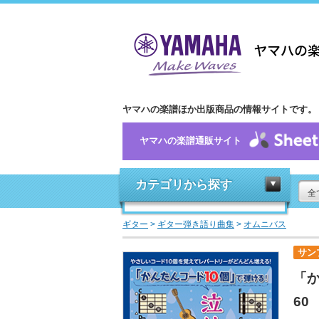
ヤマハの楽譜ほか出版商品の情報サイトです。
ヤマハの楽譜通販サイト
カテゴリから探す
全
ギター
>
ギター弾き語り曲集
>
オムニバス
サン
「か
60