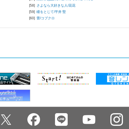
[58]
さよなら大好きな人/
花花
[59]
瞳をとじて/
平井 堅
[60]
蕾/
コブクロ