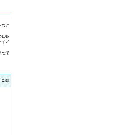
ーズに
10個
サイズ
りを楽
を収載]