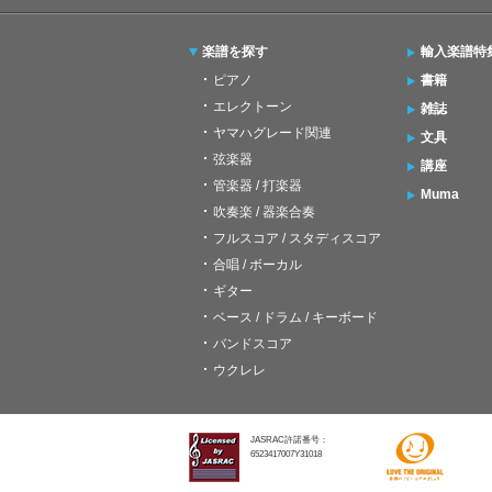
楽譜を探す
輸入楽譜特
ピアノ
書籍
エレクトーン
雑誌
ヤマハグレード関連
文具
弦楽器
講座
管楽器 / 打楽器
Muma
吹奏楽 / 器楽合奏
フルスコア / スタディスコア
合唱 / ボーカル
ギター
ベース / ドラム / キーボード
バンドスコア
ウクレレ
JASRAC許諾番号：
6523417007Y31018