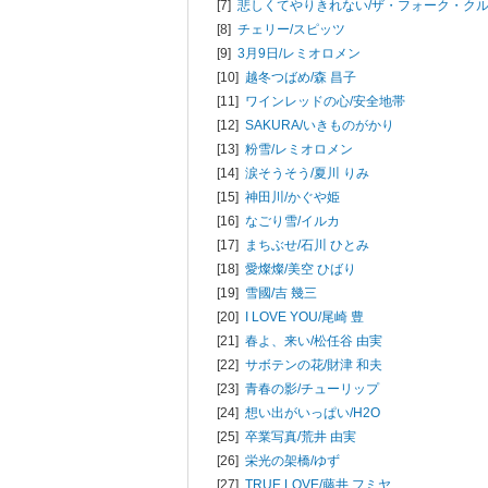
[7]
悲しくてやりきれない/
ザ・フォーク・ク
[8]
チェリー/
スピッツ
[9]
3月9日/
レミオロメン
[10]
越冬つばめ/
森 昌子
[11]
ワインレッドの心/
安全地帯
[12]
SAKURA/
いきものがかり
[13]
粉雪/
レミオロメン
[14]
涙そうそう/
夏川 りみ
[15]
神田川/
かぐや姫
[16]
なごり雪/
イルカ
[17]
まちぶせ/
石川 ひとみ
[18]
愛燦燦/
美空 ひばり
[19]
雪國/
吉 幾三
[20]
I LOVE YOU/
尾崎 豊
[21]
春よ、来い/
松任谷 由実
[22]
サボテンの花/
財津 和夫
[23]
青春の影/
チューリップ
[24]
想い出がいっぱい/
H2O
[25]
卒業写真/
荒井 由実
[26]
栄光の架橋/
ゆず
[27]
TRUE LOVE/
藤井 フミヤ