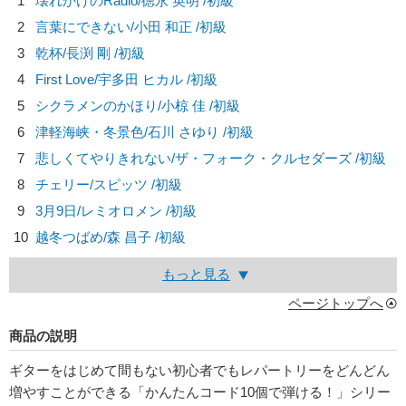
1
壊れかけのRadio/
徳永 英明
/初級
2
言葉にできない/
小田 和正
/初級
3
乾杯/
長渕 剛
/初級
4
First Love/
宇多田 ヒカル
/初級
5
シクラメンのかほり/
小椋 佳
/初級
6
津軽海峡・冬景色/
石川 さゆり
/初級
7
悲しくてやりきれない/
ザ・フォーク・クルセダーズ
/初級
8
チェリー/
スピッツ
/初級
9
3月9日/
レミオロメン
/初級
10
越冬つばめ/
森 昌子
/初級
もっと見る
ページトップへ
商品の説明
ギターをはじめて間もない初心者でもレパートリーをどんどん
増やすことができる「かんたんコード10個で弾ける！」シリー