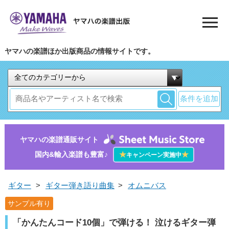
ヤマハの楽譜ほか出版商品の情報サイトです。
条件を追加
ヤマハの楽譜通販サイト
国内&輸入楽譜も豊富♪
★
★
キャンペーン実施中
ギター
>
ギター弾き語り曲集
>
オムニバス
サンプル有り
「かんたんコード10個」で弾ける！ 泣けるギター弾