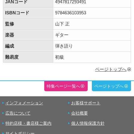
JANコード
4947817293491
ISBNコード
9784636103953
監修
山下 正
楽器
ギター
編成
弾き語り
難易度
初級
ページトップへ
特集ページ一覧へ
ページトップへ
インフォメーション
お客様サポート
広告について
会社概要
特約店様・書店様ご案内
個人情報保護方針
サイトポリシー