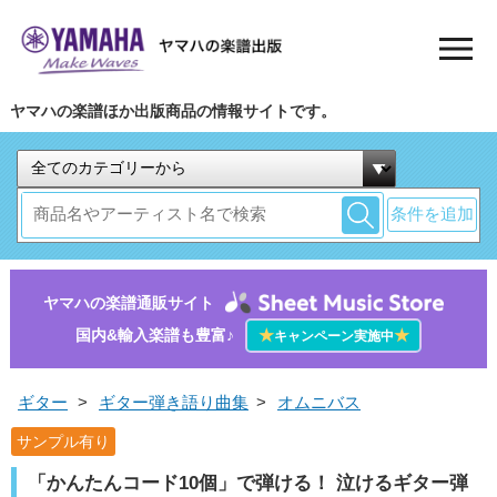
ヤマハの楽譜ほか出版商品の情報サイトです。
条件を追加
ヤマハの楽譜通販サイト
国内&輸入楽譜も豊富♪
★
★
キャンペーン実施中
ギター
>
ギター弾き語り曲集
>
オムニバス
サンプル有り
「かんたんコード10個」で弾ける！ 泣けるギター弾