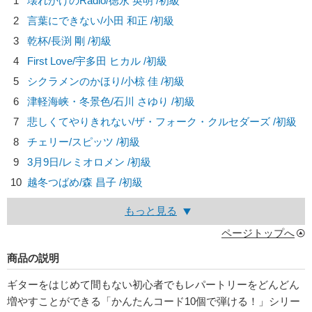
1
壊れかけのRadio/
徳永 英明
/初級
2
言葉にできない/
小田 和正
/初級
3
乾杯/
長渕 剛
/初級
4
First Love/
宇多田 ヒカル
/初級
5
シクラメンのかほり/
小椋 佳
/初級
6
津軽海峡・冬景色/
石川 さゆり
/初級
7
悲しくてやりきれない/
ザ・フォーク・クルセダーズ
/初級
8
チェリー/
スピッツ
/初級
9
3月9日/
レミオロメン
/初級
10
越冬つばめ/
森 昌子
/初級
もっと見る
ページトップへ
商品の説明
ギターをはじめて間もない初心者でもレパートリーをどんどん
増やすことができる「かんたんコード10個で弾ける！」シリー