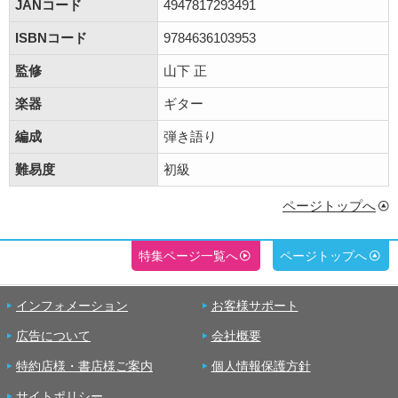
JANコード
4947817293491
ISBNコード
9784636103953
監修
山下 正
楽器
ギター
編成
弾き語り
難易度
初級
ページトップへ
特集ページ一覧へ
ページトップへ
インフォメーション
お客様サポート
広告について
会社概要
特約店様・書店様ご案内
個人情報保護方針
サイトポリシー