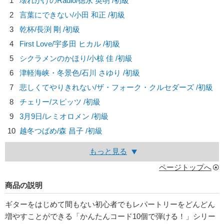
1
壊れかけのRadio/
徳永 英明
/初級
2
言葉にできない/
小田 和正
/初級
3
乾杯/
長渕 剛
/初級
4
First Love/
宇多田 ヒカル
/初級
5
シクラメンのかほり/
小椋 佳
/初級
6
津軽海峡・冬景色/
石川 さゆり
/初級
7
悲しくてやりきれない/
ザ・フォーク・クルセダーズ
/初級
8
チェリー/
スピッツ
/初級
9
3月9日/
レミオロメン
/初級
10
越冬つばめ/
森 昌子
/初級
もっと見る
ページトップへ
商品の説明
ギターをはじめて間もない初心者でもレパートリーをどんどん
増やすことができる「かんたんコード10個で弾ける！」シリー