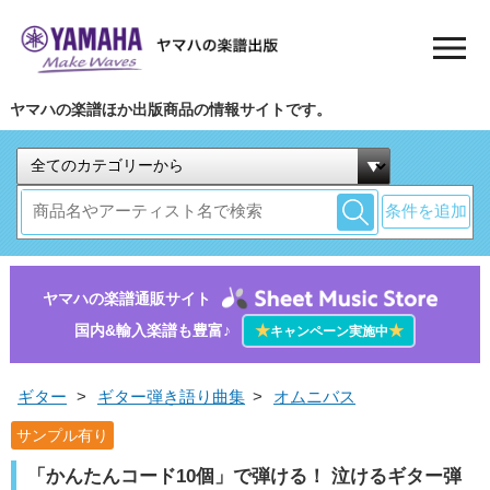
ヤマハの楽譜ほか出版商品の情報サイトです。
条件を追加
ヤマハの楽譜通販サイト
国内&輸入楽譜も豊富♪
★
★
キャンペーン実施中
ギター
>
ギター弾き語り曲集
>
オムニバス
サンプル有り
「かんたんコード10個」で弾ける！ 泣けるギター弾