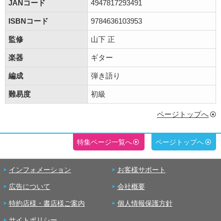
JANコード
4947817293491
ISBNコード
9784636103953
監修
山下 正
楽器
ギター
編成
弾き語り
難易度
初級
ページトップへ
特集ページ一覧へ
ページトップへ
インフォメーション
お客様サポート
広告について
会社概要
特約店様・書店様ご案内
個人情報保護方針
サイトポリシー