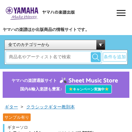
ヤマハの楽譜ほか出版商品の情報サイトです。
条件を追加
ヤマハの楽譜通販サイト
国内&輸入楽譜も豊富♪
★
★
キャンペーン実施中
ギター
>
クラシックギター教則本
サンプル有り
ギターソロ