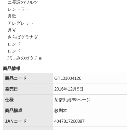
ニ長調のワルツ
レントラー
舟歌
アレグレット
月光
さらばグラナダ
ロンド
ロンド
悲しみのガウチョ
商品情報
商品コード
GTL01094126
発売日
2016年12月9日
仕様
菊倍判縦/88ページ
商品構成
教則本
JANコード
4947817260387