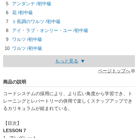
5
アンダンテ /初中級
6
花 /初中級
7
ト長調のワルツ /初中級
8
アイ・ラブ・オンリー・ユー /初中級
9
ワルツ /初中級
10
ワルツ /初中級
もっと見る
ページトップへ
商品の説明
コードシステムの採用により、より広い角度から学習でき、ト
レーニングとレパートリーの併用で楽しくステップアップでき
るカリキュラムが組まれている。
【目次】
LESSON 7
1. アレグレット