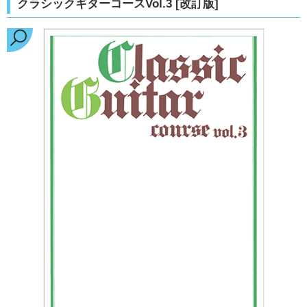
クラシックギターコースVol.3 [改訂版]