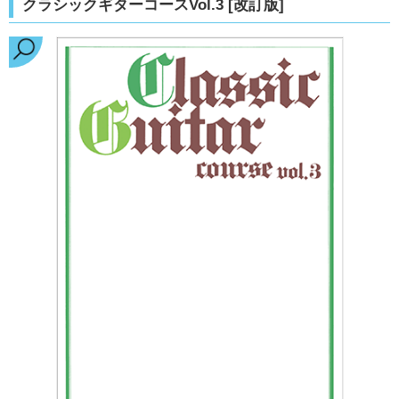
クラシックギターコースVol.3 [改訂版]