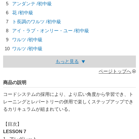
5
アンダンテ /初中級
6
花 /初中級
7
ト長調のワルツ /初中級
8
アイ・ラブ・オンリー・ユー /初中級
9
ワルツ /初中級
10
ワルツ /初中級
もっと見る
ページトップへ
商品の説明
コードシステムの採用により、より広い角度から学習でき、ト
レーニングとレパートリーの併用で楽しくステップアップでき
るカリキュラムが組まれている。
【目次】
LESSON 7
1. アレグレット