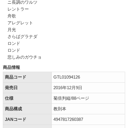
ニ長調のワルツ
レントラー
舟歌
アレグレット
月光
さらばグラナダ
ロンド
ロンド
悲しみのガウチョ
商品情報
商品コード
GTL01094126
発売日
2016年12月9日
仕様
菊倍判縦/88ページ
商品構成
教則本
JANコード
4947817260387