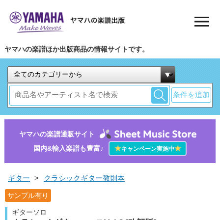
ヤマハの楽譜ほか出版商品の情報サイトです。
条件を追加
ヤマハの楽譜通販サイト
国内&輸入楽譜も豊富♪
★
★
キャンペーン実施中
ギター
>
クラシックギター教則本
サンプル有り
ギターソロ