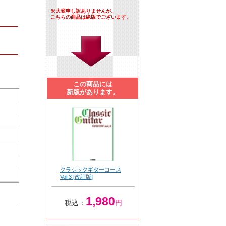
※大変申し訳ありませんが、
こちらの商品は絶版でございます。
この商品には
新版があります。
クラシックギターコース
Vol.3 [改訂版]
1,980
税込：
円