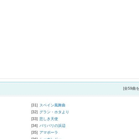
[全59曲
[31]
スペイン風舞曲
[32]
グラン・ホタより
[33]
悲しき天使
[34]
バリバリの浜辺
[35]
アマポーラ