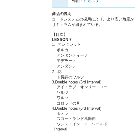
作曲：
F.カルリ
商品の説明
コードシステムの採用により、より広い角度か
リキュラムが組まれている。
【目次】
LESSON 7
1. アレグレット
ポルカ
アンダンティーノ
モデラート
アンダンテ
2. 花
ト長調のワルツ
3.Double notes (3rd Interval)
アイ・ラブ・オンリー・ユー
ワルツ
ワルツ
コロラドの月
4.Double notes (6rd Interval)
モデラート
スコットランド風舞曲
ワンス・イン・ア・ワールド
Interval