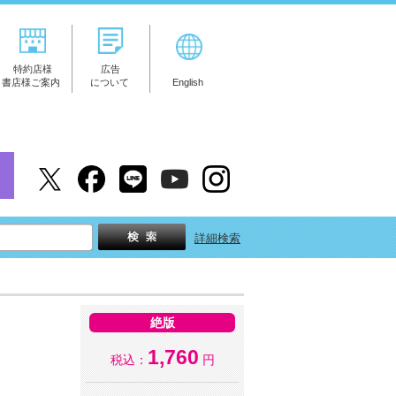
特約店様
広告
書店様ご案内
について
English
詳細検索
絶版
1,760
税込：
円