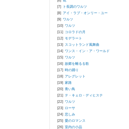
[6]
花
[7]
ト長調のワルツ
[8]
アイ・ラブ・オンリー・ユー
[9]
ワルツ
[10]
ワルツ
[11]
コロラドの月
[12]
モデラート
[13]
スコットランド風舞曲
[14]
ワンス・イン・ア・ワールド
[15]
ワルツ
[16]
故郷を離るる歌
[17]
時の踊り
[18]
アレグレット
[19]
家路
[20]
青い鳥
[21]
テ・キェロ・ディヒステ
[22]
ワルツ
[23]
ローサ
[24]
悲しみ
[25]
愛のロマンス
[26]
室内の小品