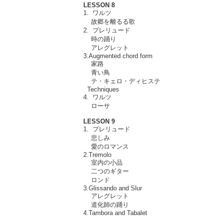
LESSON 8
1. ワルツ
故郷を離るる歌
2. プレリュード
時の踊り
アレグレット
3.Augmented chord form
家路
青い鳥
テ・キェロ・ディヒステ
Techniques
4. ワルツ
ローサ
LESSON 9
1. プレリュード
悲しみ
愛のロマンス
2.Tremolo
室内の小品
二つのギター
ロンド
3.Glissando and Slur
アレグレット
道化師の踊り
4.Tambora and Tabalet