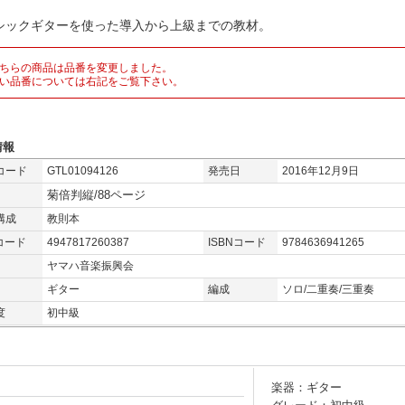
シックギターを使った導入から上級までの教材。
ちらの商品は品番を変更しました。
い品番については右記をご覧下さい。
情報
コード
GTL01094126
発売日
2016年12月9日
菊倍判縦/88ページ
構成
教則本
コード
4947817260387
ISBNコード
9784636941265
ヤマハ音楽振興会
ギター
編成
ソロ/二重奏/三重奏
度
初中級
楽器：ギター