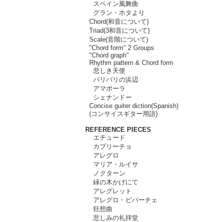
スペイン風舞曲
グラン・ホタより
Chord(和音について)
Triad(3和音について)
Scale(音階について)
"Chord form" 2 Groups
"Chord graph"
Rhythm pattern & Chord form
悲しき天使
バリバリの浜辺
アマポーラ
シェナンドー
Concise guiter diction(Spanish)
(コンサイスギター用語)
REFERENCE PIECES
エチュード
カプリーチョ
アレグロ
マリア・ルイサ
ノクターン
緑の木かげにて
アレグレット
アレグロ・ビバーチェ
狂想曲
悲しみの礼拝堂