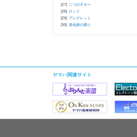
[27]
二つのギター
[28]
ロンド
[29]
アレグレット
[30]
道化師の踊り
ヤマハ関連サイト