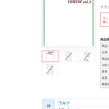
クラ
※こ
新し
商品
商品
仕様
商品
JAN
著者
楽器
難易
ワルツ
15