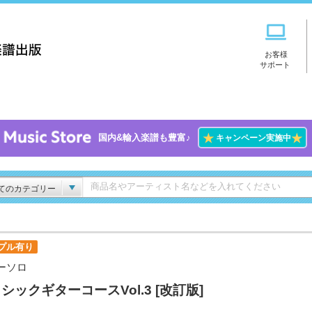
お客様
サポート
★
★
国内&輸入楽譜も豊富♪
キャンペーン実施中
てのカテゴリー
プル有り
ーソロ
シックギターコースVol.3 [改訂版]