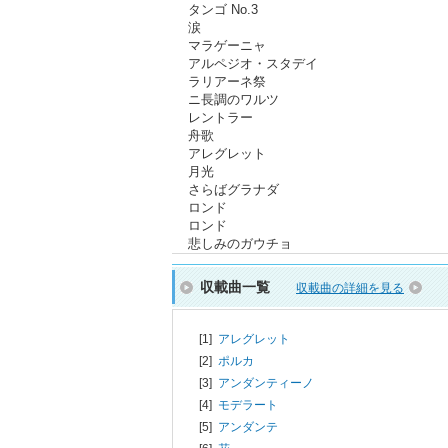
タンゴ No.3
涙
マラゲーニャ
アルペジオ・スタデイ
ラリアーネ祭
ニ長調のワルツ
レントラー
舟歌
アレグレット
月光
さらばグラナダ
ロンド
ロンド
悲しみのガウチョ
収載曲一覧
収載曲の詳細を見る
[1]
アレグレット
[2]
ポルカ
[3]
アンダンティーノ
[4]
モデラート
[5]
アンダンテ