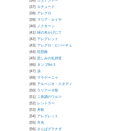
[36]
シェナンドー
[37]
エチュード
[38]
アレグロ
[39]
マリア・ルイサ
[40]
ノクターン
[41]
緑の木かげにて
[42]
アレグレット
[43]
アレグロ・ビバーチェ
[44]
狂想曲
[45]
悲しみの礼拝堂
[46]
タンゴNo.3
[47]
涙
[48]
マラゲーニャ
[49]
アルペジオ・スタディ
[50]
ラリアーネ祭
[51]
ニ長調のワルツ
[52]
レントラー
[53]
舟歌
[54]
アレグレット
[55]
月光
[56]
さらばグラナダ