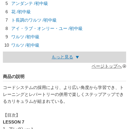
5
アンダンテ /初中級
6
花 /初中級
7
ト長調のワルツ /初中級
8
アイ・ラブ・オンリー・ユー /初中級
9
ワルツ /初中級
10
ワルツ /初中級
もっと見る
ページトップへ
商品の説明
コードシステムの採用により、より広い角度から学習でき、ト
レーニングとレパートリーの併用で楽しくステップアップでき
るカリキュラムが組まれている。
【目次】
LESSON 7
1. アレグレット