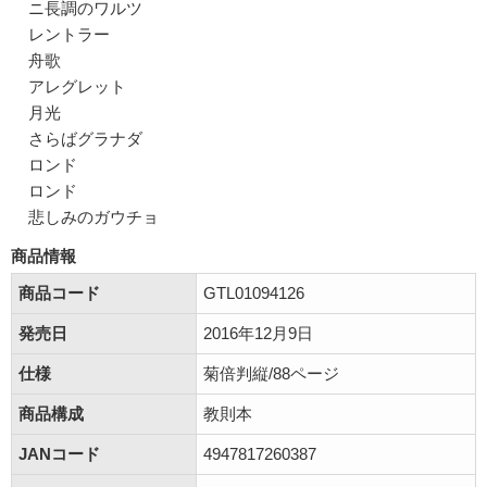
ニ長調のワルツ
レントラー
舟歌
アレグレット
月光
さらばグラナダ
ロンド
ロンド
悲しみのガウチョ
商品情報
商品コード
GTL01094126
発売日
2016年12月9日
仕様
菊倍判縦/88ページ
商品構成
教則本
JANコード
4947817260387