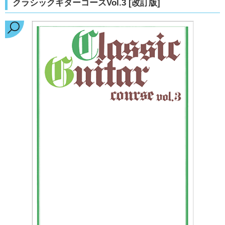
クラシックギターコースVol.3 [改訂版]