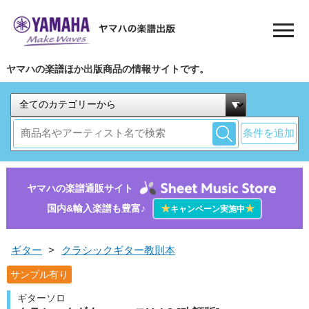
ヤマハの楽譜ほか出版商品の情報サイトです。
条件を追加
ヤマハの楽譜通販サイト
国内&輸入楽譜も豊富♪
★
★
キャンペーン実施中
ギター
>
クラシックギター教則本
サンプル有り
ギターソロ