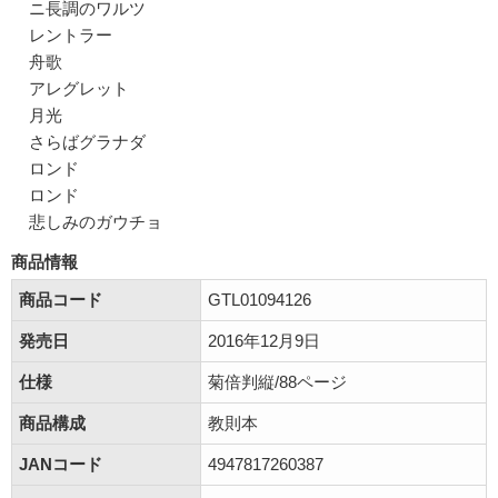
ニ長調のワルツ
レントラー
舟歌
アレグレット
月光
さらばグラナダ
ロンド
ロンド
悲しみのガウチョ
商品情報
商品コード
GTL01094126
発売日
2016年12月9日
仕様
菊倍判縦/88ページ
商品構成
教則本
JANコード
4947817260387