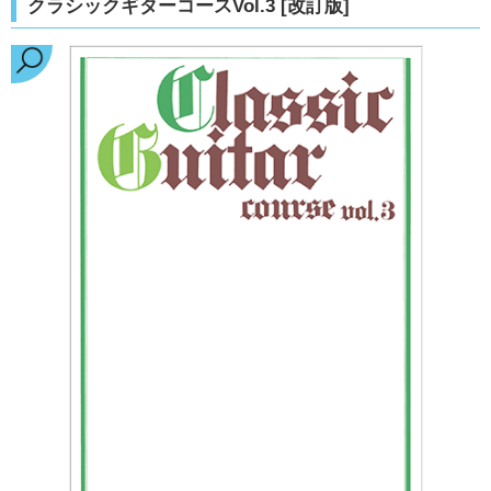
クラシックギターコースVol.3 [改訂版]