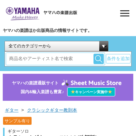
ヤマハの楽譜ほか出版商品の情報サイトです。
条件を追加
ヤマハの楽譜通販サイト
国内&輸入楽譜も豊富♪
★
★
キャンペーン実施中
ギター
>
クラシックギター教則本
サンプル有り
ギターソロ