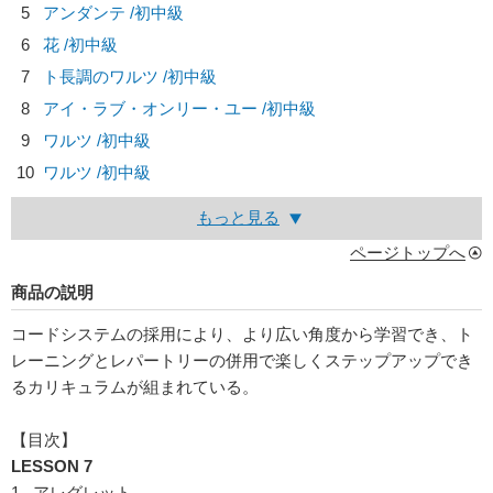
5
アンダンテ /初中級
6
花 /初中級
7
ト長調のワルツ /初中級
8
アイ・ラブ・オンリー・ユー /初中級
9
ワルツ /初中級
10
ワルツ /初中級
もっと見る
ページトップへ
商品の説明
コードシステムの採用により、より広い角度から学習でき、ト
レーニングとレパートリーの併用で楽しくステップアップでき
るカリキュラムが組まれている。
【目次】
LESSON 7
1. アレグレット