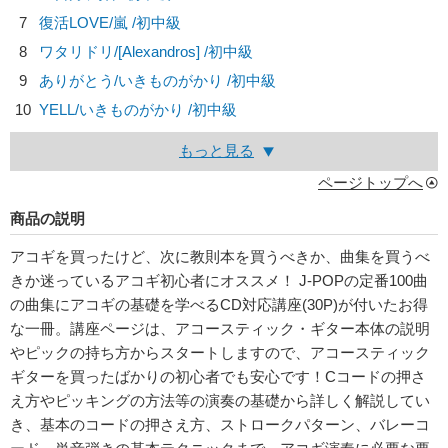
7
復活LOVE/
嵐
/初中級
8
ワタリドリ/
[Alexandros]
/初中級
9
ありがとう/
いきものがかり
/初中級
10
YELL/
いきものがかり
/初中級
もっと見る
ページトップへ
商品の説明
アコギを買ったけど、次に教則本を買うべきか、曲集を買うべ
きか迷っているアコギ初心者にオススメ！ J-POPの定番100曲
の曲集にアコギの基礎を学べるCD対応講座(30P)が付いたお得
な一冊。講座ページは、アコースティック・ギター本体の説明
やピックの持ち方からスタートしますので、アコースティック
ギターを買ったばかりの初心者でも安心です！Cコードの押さ
え方やピッキングの方法等の演奏の基礎から詳しく解説してい
き、基本のコードの押さえ方、ストロークパターン、バレーコ