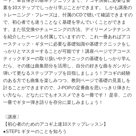
ード、単音弾きの基本テクニックまで、アコギ演奏に必要な要
素を10ステップでしっかり学ぶことができます。 しかも講座の
トレーニング・フレーズは、付属のCDで聴いて確認できますの
で、初心者でも迷うことなく基礎を学んでいくことができま
す。また弦交換やチューニングの方法、デイリーメンテナンス
を紹介したページも付属していますので、これ一冊あればアコ
ースティック・ギターに必要な基礎知識や基礎テクニックをし
っかりとマスターすることが可能です！講座ページでアコース
ティックギターの取り扱いやテクニックの基礎をしっかり学ん
だら、その後は曲集部分を活用し、自分の好きな曲をガシガシ
弾いて更なるステップアップを目指しましょう！アコギの経験
のある方でも曲集を楽しみつつ、教則ページで基礎の見直しを
計ることができますので、J-POPの定番曲を思いっきり弾きた
い方なら、どなたにでもオススメできる一冊です！ 是非、この
一冊でギター弾き語りを存分に楽しみましょう！
〔講座〕
【初心者のためのアコギ上達10ステップレッスン】
●STEP1 ギターのことを知ろう