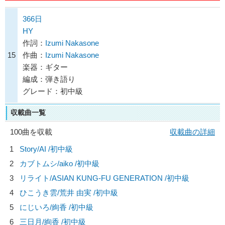
366日
HY
作詞：
Izumi Nakasone
15
作曲：
Izumi Nakasone
楽器：ギター
編成：弾き語り
グレード：初中級
収載曲一覧
100曲を収載
収載曲の詳細
1
Story/
AI
/初中級
2
カブトムシ/
aiko
/初中級
3
リライト/
ASIAN KUNG-FU GENERATION
/初中級
4
ひこうき雲/
荒井 由実
/初中級
5
にじいろ/
絢香
/初中級
6
三日月/
絢香
/初中級