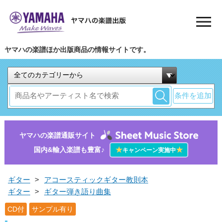
ヤマハの楽譜ほか出版商品の情報サイトです。
条件を追加
ヤマハの楽譜通販サイト
国内&輸入楽譜も豊富♪
★
★
キャンペーン実施中
ギター
>
アコースティックギター教則本
ギター
>
ギター弾き語り曲集
CD付
サンプル有り