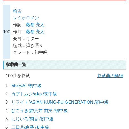
粉雪
レミオロメン
作詞：
藤巻 亮太
100
作曲：
藤巻 亮太
楽器：ギター
編成：弾き語り
グレード：初中級
収載曲一覧
100曲を収載
収載曲の詳細
1
Story/
AI
/初中級
2
カブトムシ/
aiko
/初中級
3
リライト/
ASIAN KUNG-FU GENERATION
/初中級
4
ひこうき雲/
荒井 由実
/初中級
5
にじいろ/
絢香
/初中級
6
三日月/
絢香
/初中級