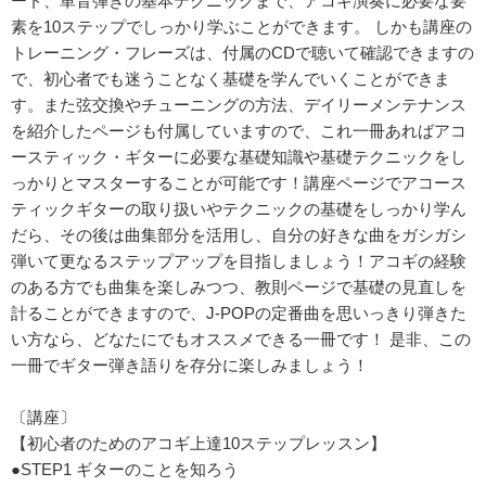
ード、単音弾きの基本テクニックまで、アコギ演奏に必要な要
素を10ステップでしっかり学ぶことができます。 しかも講座の
トレーニング・フレーズは、付属のCDで聴いて確認できますの
で、初心者でも迷うことなく基礎を学んでいくことができま
す。また弦交換やチューニングの方法、デイリーメンテナンス
を紹介したページも付属していますので、これ一冊あればアコ
ースティック・ギターに必要な基礎知識や基礎テクニックをし
っかりとマスターすることが可能です！講座ページでアコース
ティックギターの取り扱いやテクニックの基礎をしっかり学ん
だら、その後は曲集部分を活用し、自分の好きな曲をガシガシ
弾いて更なるステップアップを目指しましょう！アコギの経験
のある方でも曲集を楽しみつつ、教則ページで基礎の見直しを
計ることができますので、J-POPの定番曲を思いっきり弾きた
い方なら、どなたにでもオススメできる一冊です！ 是非、この
一冊でギター弾き語りを存分に楽しみましょう！
〔講座〕
【初心者のためのアコギ上達10ステップレッスン】
●STEP1 ギターのことを知ろう