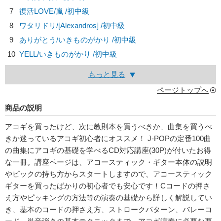
7
復活LOVE/
嵐
/初中級
8
ワタリドリ/
[Alexandros]
/初中級
9
ありがとう/
いきものがかり
/初中級
10
YELL/
いきものがかり
/初中級
もっと見る
ページトップへ
商品の説明
アコギを買ったけど、次に教則本を買うべきか、曲集を買うべ
きか迷っているアコギ初心者にオススメ！ J-POPの定番100曲
の曲集にアコギの基礎を学べるCD対応講座(30P)が付いたお得
な一冊。講座ページは、アコースティック・ギター本体の説明
やピックの持ち方からスタートしますので、アコースティック
ギターを買ったばかりの初心者でも安心です！Cコードの押さ
え方やピッキングの方法等の演奏の基礎から詳しく解説してい
き、基本のコードの押さえ方、ストロークパターン、バレーコ