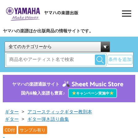
ヤマハの楽譜ほか出版商品の情報サイトです。
条件を追加
ヤマハの楽譜通販サイト
国内&輸入楽譜も豊富♪
★
★
キャンペーン実施中
ギター
>
アコースティックギター教則本
ギター
>
ギター弾き語り曲集
CD付
サンプル有り