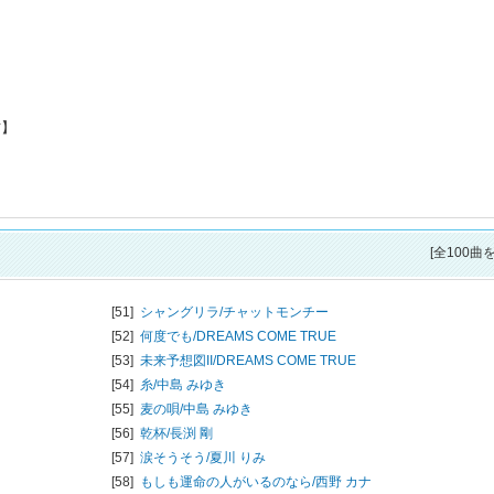
方】
[全100曲
[51]
シャングリラ/
チャットモンチー
[52]
何度でも/
DREAMS COME TRUE
[53]
未来予想図II/
DREAMS COME TRUE
[54]
糸/
中島 みゆき
[55]
麦の唄/
中島 みゆき
[56]
乾杯/
長渕 剛
[57]
涙そうそう/
夏川 りみ
[58]
もしも運命の人がいるのなら/
西野 カナ