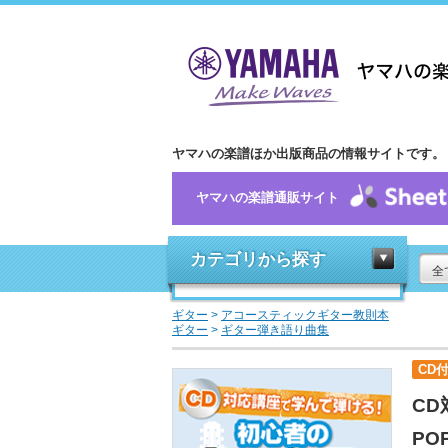
ヤマハの楽譜ほか出版商品の情報サイトです。
ヤマハの楽譜通販サイト
カテゴリから探す
全
ギター
>
アコースティックギター教則本
ギター
>
ギター弾き語り曲集
CD
CD
PO