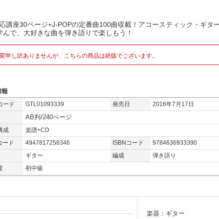
対応講座30ページ+J-POPの定番曲100曲収載！アコースティック・ギタ
学んで、大好きな曲を弾き語りで楽しもう！
変申し訳ありませんが、こちらの商品は絶版でございます。
情報
コード
GTL01093339
発売日
2016年7月17日
AB判/240ページ
構成
楽譜+CD
コード
4947817258346
ISBNコード
9784636933390
ギター
編成
弾き語り
度
初中級
楽器：ギター