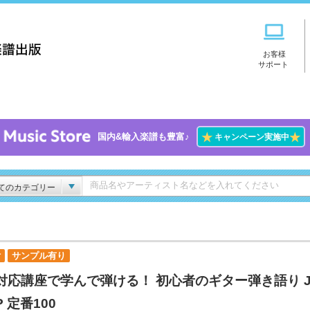
お客様
サポート
★
★
国内&輸入楽譜も豊富♪
キャンペーン実施中
てのカテゴリー
付
サンプル有り
対応講座で学んで弾ける！ 初心者のギター弾き語り J
P 定番100