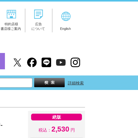
特約店様
広告
書店様ご案内
について
English
詳細検索
絶版
-
2,530
税込：
円