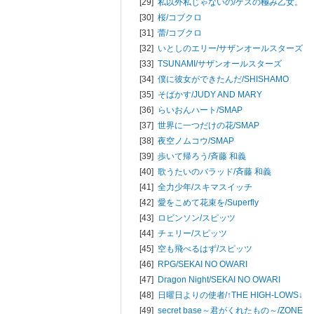
[29]
私以外私じゃないの/
ゲスの極み乙女。
[30]
桜/
コブクロ
[31]
蕾/
コブクロ
[32]
いとしのエリー/
サザンオールスターズ
[33]
TSUNAMI/
サザンオールスターズ
[34]
僕に彼女ができたんだ/
SHISHAMO
[35]
そばかす/
JUDY AND MARY
[36]
らいおんハート/
SMAP
[37]
世界に一つだけの花/
SMAP
[38]
夜空ノムコウ/
SMAP
[39]
歩いて帰ろう/
斉藤 和義
[40]
歌うたいのバラッド/
斉藤 和義
[41]
全力少年/
スキマスイッチ
[42]
愛をこめて花束を/
Superfly
[43]
ロビンソン/
スピッツ
[44]
チェリー/
スピッツ
[45]
空も飛べるはず/
スピッツ
[46]
RPG/
SEKAI NO OWARI
[47]
Dragon Night/
SEKAI NO OWARI
[48]
日曜日よりの使者/
↑THE HIGH-LOWS↓
[49]
secret base～君がくれたもの～/
ZONE