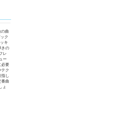
曲の曲
ピック
ピッキ
弾きの
フレ
ュー
に必要
やテク
目指し
定番曲
しょ