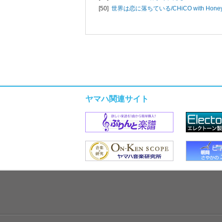
[50]
世界は恋に落ちている/
CHiCO with Hone
ヤマハ関連サイト