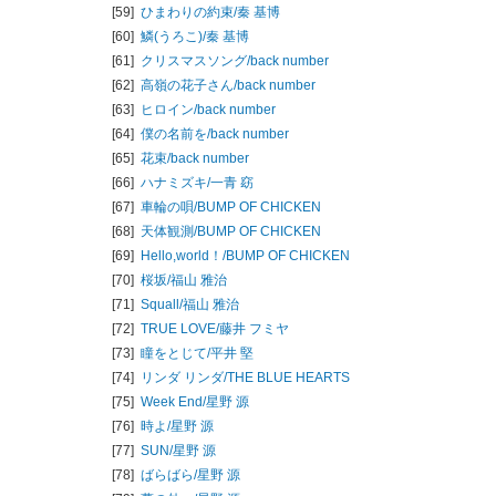
[59]
ひまわりの約束/
秦 基博
[60]
鱗(うろこ)/
秦 基博
[61]
クリスマスソング/
back number
[62]
高嶺の花子さん/
back number
[63]
ヒロイン/
back number
[64]
僕の名前を/
back number
[65]
花束/
back number
[66]
ハナミズキ/
一青 窈
[67]
車輪の唄/
BUMP OF CHICKEN
[68]
天体観測/
BUMP OF CHICKEN
[69]
Hello,world！/
BUMP OF CHICKEN
[70]
桜坂/
福山 雅治
[71]
Squall/
福山 雅治
[72]
TRUE LOVE/
藤井 フミヤ
[73]
瞳をとじて/
平井 堅
[74]
リンダ リンダ/
THE BLUE HEARTS
[75]
Week End/
星野 源
[76]
時よ/
星野 源
[77]
SUN/
星野 源
[78]
ばらばら/
星野 源