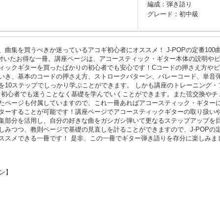
編成：弾き語り
グレード：初中級
曲集を買うべきか迷っているアコギ初心者にオススメ！ J-POPの定番100
)が付いたお得な一冊。講座ページは、アコースティック・ギター本体の説明や
ィックギターを買ったばかりの初心者でも安心です！Cコードの押さえ方や
いき、基本のコードの押さえ方、ストロークパターン、バレーコード、単音
を10ステップでしっかり学ぶことができます。 しかも講座のトレーニング・
、初心者でも迷うことなく基礎を学んでいくことができます。また弦交換やチ
たページも付属していますので、これ一冊あればアコースティック・ギター
ターすることが可能です！講座ページでアコースティックギターの取り扱い
集部分を活用し、自分の好きな曲をガシガシ弾いて更なるステップアップを
しみつつ、教則ページで基礎の見直しを計ることができますので、J-POPの
ススメできる一冊です！ 是非、この一冊でギター弾き語りを存分に楽しみま
ン】