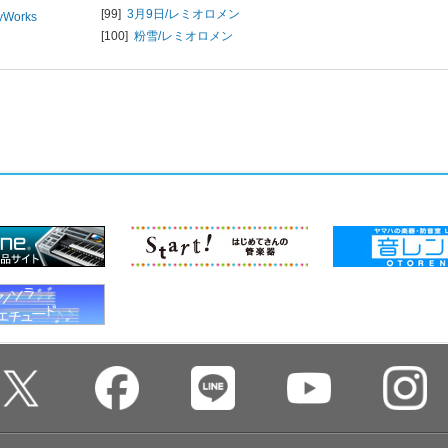
[99]
3月9日/
レミオロメン
yWorks
[100]
粉雪/
レミオロメン