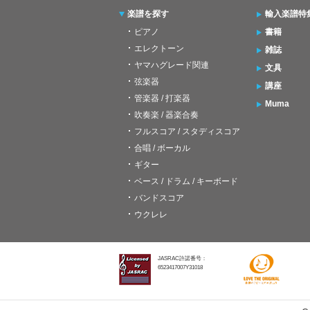
楽譜を探す
輸入楽譜特
ピアノ
書籍
エレクトーン
雑誌
ヤマハグレード関連
文具
弦楽器
講座
管楽器 / 打楽器
Muma
吹奏楽 / 器楽合奏
フルスコア / スタディスコア
合唱 / ボーカル
ギター
ベース / ドラム / キーボード
バンドスコア
ウクレレ
JASRAC許諾番号：
6523417007Y31018