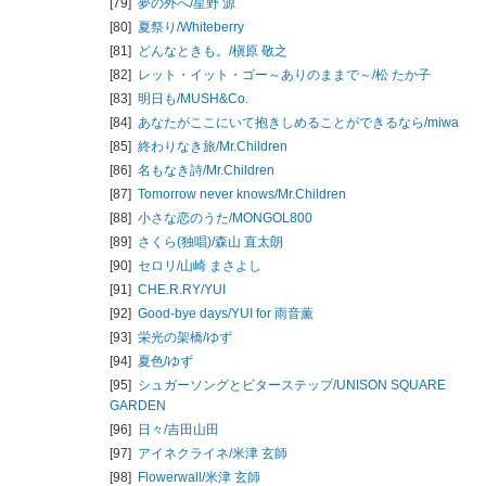
[79]
夢の外へ/
星野 源
[80]
夏祭り/
Whiteberry
[81]
どんなときも。/
槇原 敬之
[82]
レット・イット・ゴー～ありのままで～/
松 たか子
[83]
明日も/
MUSH&Co.
[84]
あなたがここにいて抱きしめることができるなら/
miwa
[85]
終わりなき旅/
Mr.Children
[86]
名もなき詩/
Mr.Children
[87]
Tomorrow never knows/
Mr.Children
[88]
小さな恋のうた/
MONGOL800
[89]
さくら(独唱)/
森山 直太朗
[90]
セロリ/
山崎 まさよし
[91]
CHE.R.RY/
YUI
[92]
Good-bye days/
YUI for 雨音薫
[93]
栄光の架橋/
ゆず
[94]
夏色/
ゆず
[95]
シュガーソングとビターステップ/
UNISON SQUARE
GARDEN
[96]
日々/
吉田山田
[97]
アイネクライネ/
米津 玄師
[98]
Flowerwall/
米津 玄師