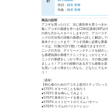
Mr.Children
87
作詞：
桜井 和寿
作曲：
桜井 和寿
商品の説明
アコギを買ったけど、次に教則本を買うべきか、
集にアコギの基礎を学べるCD対応講座(30P
の持ち方からスタートしますので、アコーステ
ングの方法等の演奏の基礎から詳しく解説して
基本テクニックまで、アコギ演奏に必要な要素
ーズは、付属のCDで聴いて確認できますので
ニングの方法、デイリーメンテナンスを紹介し
な基礎知識や基礎テクニックをしっかりとマス
ニックの基礎をしっかり学んだら、その後は曲
ましょう！アコギの経験のある方でも曲集を楽
を思いっきり弾きたい方なら、どなたにでもオ
う！
〔講座〕
【初心者のためのアコギ上達10ステップレッス
●STEP1 ギターのことを知ろう
●STEP2 音を鳴らしてみよう
●STEP3 基本のコードを覚えよう
●STEP4 エイトビートのリズムパターン
●STEP5 リズムのバリエーション