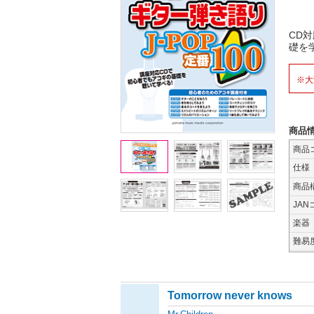
CD
礎を
※大
商品
商品
仕様
商品
JAN
楽器
難易
Tomorrow never knows