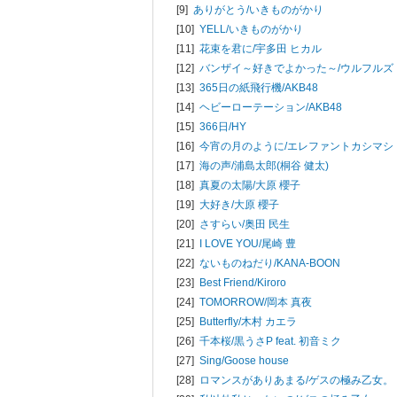
[9]
ありがとう/
いきものがかり
[10]
YELL/
いきものがかり
[11]
花束を君に/
宇多田 ヒカル
[12]
バンザイ～好きでよかった～/
ウルフルズ
[13]
365日の紙飛行機/
AKB48
[14]
ヘビーローテーション/
AKB48
[15]
366日/
HY
[16]
今宵の月のように/
エレファントカシマシ
[17]
海の声/
浦島太郎(桐谷 健太)
[18]
真夏の太陽/
大原 櫻子
[19]
大好き/
大原 櫻子
[20]
さすらい/
奥田 民生
[21]
I LOVE YOU/
尾崎 豊
[22]
ないものねだり/
KANA-BOON
[23]
Best Friend/
Kiroro
[24]
TOMORROW/
岡本 真夜
[25]
Butterfly/
木村 カエラ
[26]
千本桜/
黒うさP feat. 初音ミク
[27]
Sing/
Goose house
[28]
ロマンスがありあまる/
ゲスの極み乙女。