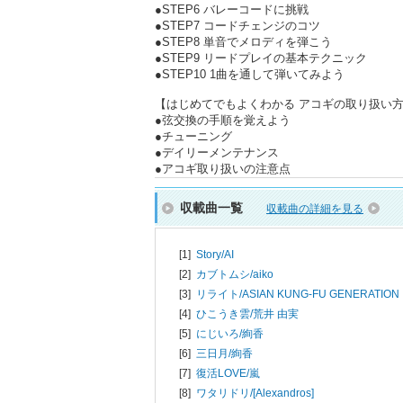
●STEP6 バレーコードに挑戦
●STEP7 コードチェンジのコツ
●STEP8 単音でメロディを弾こう
●STEP9 リードプレイの基本テクニック
●STEP10 1曲を通して弾いてみよう
【はじめてでもよくわかる アコギの取り扱い
●弦交換の手順を覚えよう
●チューニング
●デイリーメンテナンス
●アコギ取り扱いの注意点
収載曲一覧
収載曲の詳細を見る
[1]
Story/
AI
[2]
カブトムシ/
aiko
[3]
リライト/
ASIAN KUNG-FU GENERATION
[4]
ひこうき雲/
荒井 由実
[5]
にじいろ/
絢香
[6]
三日月/
絢香
[7]
復活LOVE/
嵐
[8]
ワタリドリ/
[Alexandros]