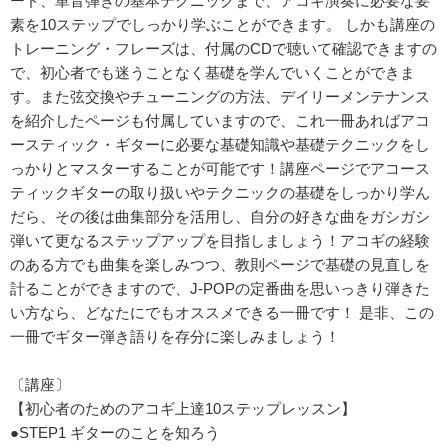
ード、単音弾きの基本テクニックまで、アコギ演奏に必要な要
素を10ステップでしっかり学ぶことができます。 しかも講座の
トレーニング・フレーズは、付属のCDで聴いて確認できますの
で、初心者でも迷うことなく基礎を学んでいくことができま
す。また弦交換やチューニングの方法、デイリーメンテナンス
を紹介したページも付属していますので、これ一冊あればアコ
ースティック・ギターに必要な基礎知識や基礎テクニックをし
っかりとマスターすることが可能です！講座ページでアコース
ティックギターの取り扱いやテクニックの基礎をしっかり学ん
だら、その後は曲集部分を活用し、自分の好きな曲をガシガシ
弾いて更なるステップアップを目指しましょう！アコギの経験
のある方でも曲集を楽しみつつ、教則ページで基礎の見直しを
計ることができますので、J-POPの定番曲を思いっきり弾きた
い方なら、どなたにでもオススメできる一冊です！ 是非、この
一冊でギター弾き語りを存分に楽しみましょう！
〔講座〕
【初心者のためのアコギ上達10ステップレッスン】
●STEP1 ギターのことを知ろう