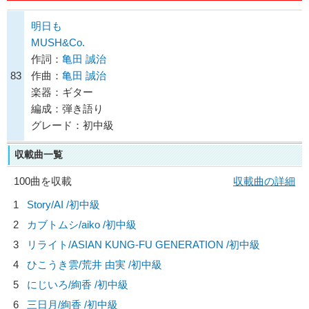
明日も
MUSH&Co.
作詞：
亀田 誠治
83
作曲：
亀田 誠治
楽器：ギター
編成：弾き語り
グレード：初中級
収載曲一覧
100曲を収載
収載曲の詳細
1
Story/
AI
/初中級
2
カブトムシ/
aiko
/初中級
3
リライト/
ASIAN KUNG-FU GENERATION
/初中級
4
ひこうき雲/
荒井 由実
/初中級
5
にじいろ/
絢香
/初中級
6
三日月/
絢香
/初中級