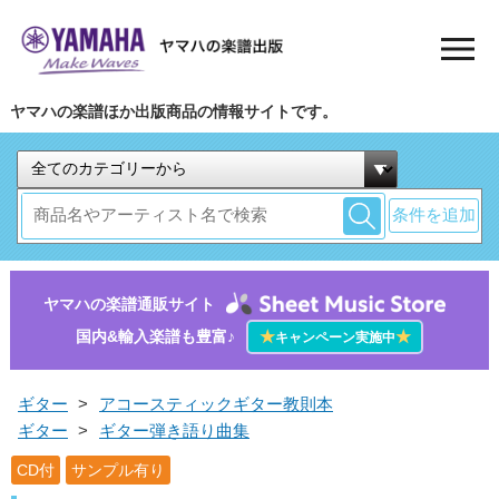
ヤマハの楽譜ほか出版商品の情報サイトです。
条件を追加
ヤマハの楽譜通販サイト
国内&輸入楽譜も豊富♪
★
★
キャンペーン実施中
ギター
>
アコースティックギター教則本
ギター
>
ギター弾き語り曲集
CD付
サンプル有り