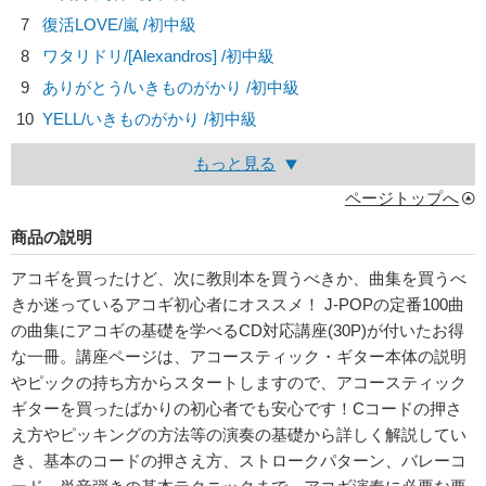
7
復活LOVE/
嵐
/初中級
8
ワタリドリ/
[Alexandros]
/初中級
9
ありがとう/
いきものがかり
/初中級
10
YELL/
いきものがかり
/初中級
もっと見る
ページトップへ
商品の説明
アコギを買ったけど、次に教則本を買うべきか、曲集を買うべ
きか迷っているアコギ初心者にオススメ！ J-POPの定番100曲
の曲集にアコギの基礎を学べるCD対応講座(30P)が付いたお得
な一冊。講座ページは、アコースティック・ギター本体の説明
やピックの持ち方からスタートしますので、アコースティック
ギターを買ったばかりの初心者でも安心です！Cコードの押さ
え方やピッキングの方法等の演奏の基礎から詳しく解説してい
き、基本のコードの押さえ方、ストロークパターン、バレーコ