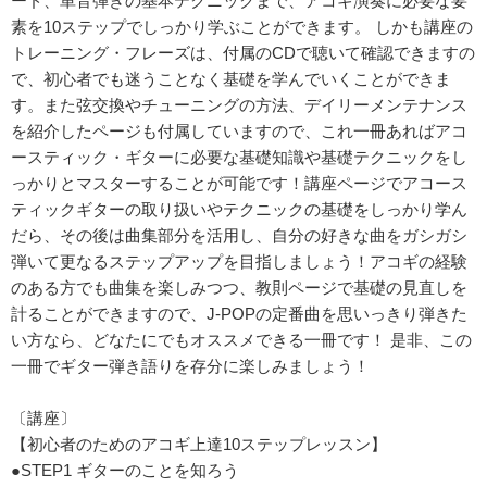
ード、単音弾きの基本テクニックまで、アコギ演奏に必要な要
素を10ステップでしっかり学ぶことができます。 しかも講座の
トレーニング・フレーズは、付属のCDで聴いて確認できますの
で、初心者でも迷うことなく基礎を学んでいくことができま
す。また弦交換やチューニングの方法、デイリーメンテナンス
を紹介したページも付属していますので、これ一冊あればアコ
ースティック・ギターに必要な基礎知識や基礎テクニックをし
っかりとマスターすることが可能です！講座ページでアコース
ティックギターの取り扱いやテクニックの基礎をしっかり学ん
だら、その後は曲集部分を活用し、自分の好きな曲をガシガシ
弾いて更なるステップアップを目指しましょう！アコギの経験
のある方でも曲集を楽しみつつ、教則ページで基礎の見直しを
計ることができますので、J-POPの定番曲を思いっきり弾きた
い方なら、どなたにでもオススメできる一冊です！ 是非、この
一冊でギター弾き語りを存分に楽しみましょう！
〔講座〕
【初心者のためのアコギ上達10ステップレッスン】
●STEP1 ギターのことを知ろう