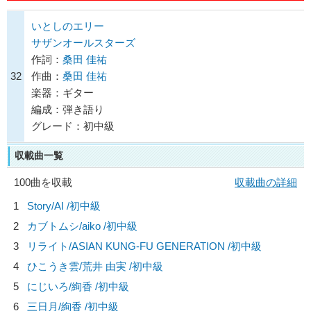
いとしのエリー
サザンオールスターズ
作詞：
桑田 佳祐
32
作曲：
桑田 佳祐
楽器：ギター
編成：弾き語り
グレード：初中級
収載曲一覧
100曲を収載
収載曲の詳細
1
Story/
AI
/初中級
2
カブトムシ/
aiko
/初中級
3
リライト/
ASIAN KUNG-FU GENERATION
/初中級
4
ひこうき雲/
荒井 由実
/初中級
5
にじいろ/
絢香
/初中級
6
三日月/
絢香
/初中級