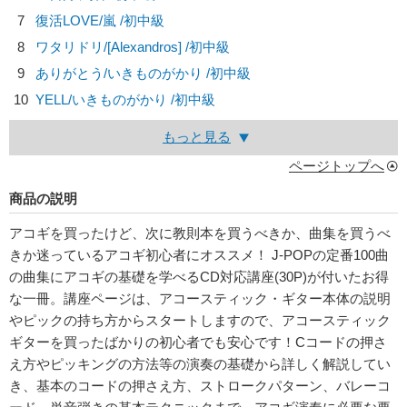
7
復活LOVE/
嵐
/初中級
8
ワタリドリ/
[Alexandros]
/初中級
9
ありがとう/
いきものがかり
/初中級
10
YELL/
いきものがかり
/初中級
もっと見る
ページトップへ
商品の説明
アコギを買ったけど、次に教則本を買うべきか、曲集を買うべ
きか迷っているアコギ初心者にオススメ！ J-POPの定番100曲
の曲集にアコギの基礎を学べるCD対応講座(30P)が付いたお得
な一冊。講座ページは、アコースティック・ギター本体の説明
やピックの持ち方からスタートしますので、アコースティック
ギターを買ったばかりの初心者でも安心です！Cコードの押さ
え方やピッキングの方法等の演奏の基礎から詳しく解説してい
き、基本のコードの押さえ方、ストロークパターン、バレーコ