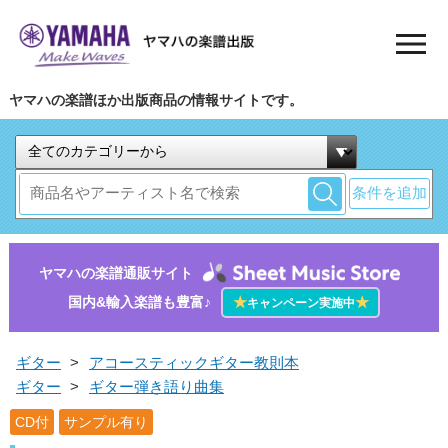
ヤマハの楽譜ほか出版商品の情報サイトです。
条件を追加
ヤマハの楽譜通販サイト
国内&輸入楽譜も豊富♪
★
★
キャンペーン実施中
ギター
>
アコースティックギター教則本
ギター
>
ギター弾き語り曲集
CD付
サンプル有り