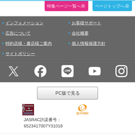
特集ページ一覧へ
ページトップへ
インフォメーション
お客様サポート
広告について
会社概要
特約店様・書店様ご案内
個人情報保護方針
サイトポリシー
PC版で見る
JASRAC許諾番号：
6523417007Y31018