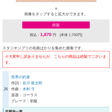
画像をタップすると拡大ができます。
絶版
1,870
税込：
円 [本体 1,700円]
スタジオジブリの名曲ばかりを集めた曲集です。
※大変申し訳ありませんが、こちらの商品は絶版でございま
す。
世界の約束
作詞：
谷川 俊太郎
26
作曲：
木村 弓
楽器：コーラス
グレード：初級
収載曲一覧