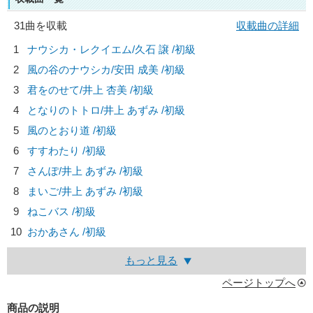
31曲を収載
収載曲の詳細
1
ナウシカ・レクイエム/
久石 譲
/初級
2
風の谷のナウシカ/
安田 成美
/初級
3
君をのせて/
井上 杏美
/初級
4
となりのトトロ/
井上 あずみ
/初級
5
風のとおり道 /初級
6
すすわたり /初級
7
さんぽ/
井上 あずみ
/初級
8
まいご/
井上 あずみ
/初級
9
ねこバス /初級
10
おかあさん /初級
もっと見る
ページトップへ
商品の説明