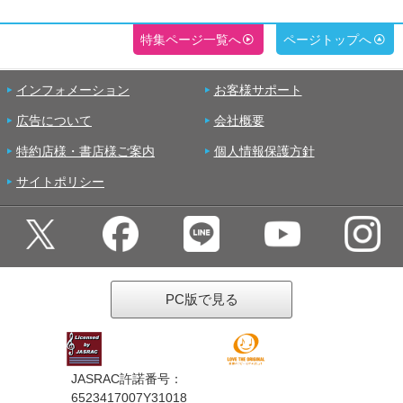
特集ページ一覧へ
ページトップへ
インフォメーション
お客様サポート
広告について
会社概要
特約店様・書店様ご案内
個人情報保護方針
サイトポリシー
PC版で見る
JASRAC許諾番号：
6523417007Y31018