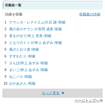
収載曲一覧
31曲を収載
収載曲の詳細
1
ナウシカ・レクイエム/
久石 譲
/初級
2
風の谷のナウシカ/
安田 成美
/初級
3
君をのせて/
井上 杏美
/初級
4
となりのトトロ/
井上 あずみ
/初級
5
風のとおり道 /初級
6
すすわたり /初級
7
さんぽ/
井上 あずみ
/初級
8
まいご/
井上 あずみ
/初級
9
ねこバス /初級
10
おかあさん /初級
もっと見る
ページトップへ