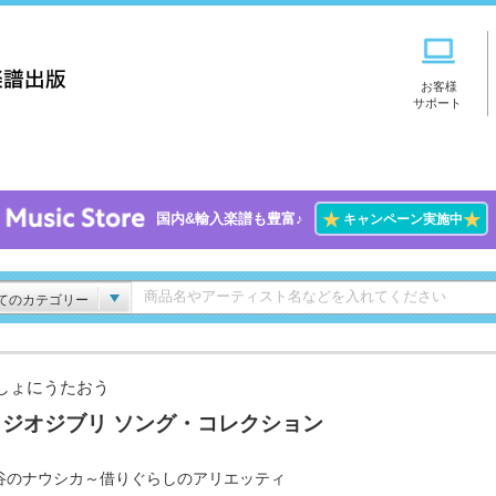
お客様
サポート
★
★
国内&輸入楽譜も豊富♪
キャンペーン実施中
てのカテゴリー
しょにうたおう
タジオジブリ ソング・コレクション
谷のナウシカ～借りぐらしのアリエッティ