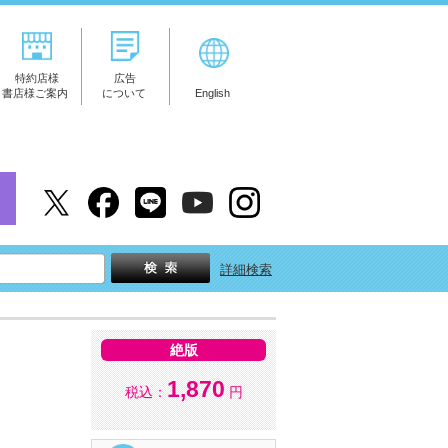
特約店様
広告
書店様ご案内
について
English
詳細検索
絶版
1,870
税込：
円