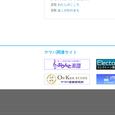
[15]
わたしのこころ
[16]
あこがれのまち
ヤマハ関連サイト