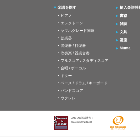
楽譜を探す
輸入楽譜特
ピアノ
書籍
エレクトーン
雑誌
ヤマハグレード関連
文具
弦楽器
講座
管楽器 / 打楽器
Muma
吹奏楽 / 器楽合奏
フルスコア / スタディスコア
合唱 / ボーカル
ギター
ベース / ドラム / キーボード
バンドスコア
ウクレレ
JASRAC許諾番号：
6523417007Y31018