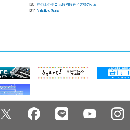
[30]
崖の上のポニョ/
藤岡藤巻と大橋のぞみ
[31]
Arrietty's Song