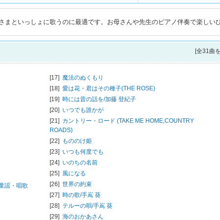
さまといっしょに歌うのに最適です。お母さんや先生のピアノ伴奏で楽しい
[全31曲
[17]
魔法のぬくもり
[18]
愛は花・君はその種子(THE ROSE)
[19]
時には昔の話を/
加藤 登紀子
[20]
いつでも誰かが
[21]
カントリー・ロード (TAKE ME HOME,COUNTRY
ROADS)
[22]
もののけ姫
[23]
いつも何度でも
[24]
いのちの名前
[25]
風になる
[26]
世界の約束
童謡・唱歌
[27]
時の歌/
手嶌 葵
[28]
テルーの唄/
手嶌 葵
[29]
海のおかあさん