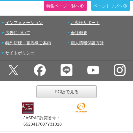
特集ページ一覧へ
ページトップへ
インフォメーション
お客様サポート
広告について
会社概要
特約店様・書店様ご案内
個人情報保護方針
サイトポリシー
PC版で見る
JASRAC許諾番号：
6523417007Y31018