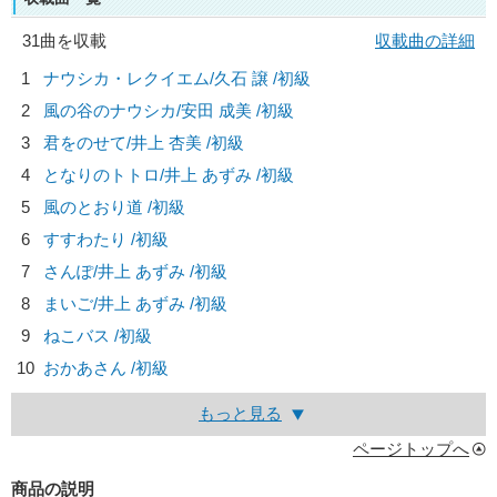
31曲を収載
収載曲の詳細
1
ナウシカ・レクイエム/
久石 譲
/初級
2
風の谷のナウシカ/
安田 成美
/初級
3
君をのせて/
井上 杏美
/初級
4
となりのトトロ/
井上 あずみ
/初級
5
風のとおり道 /初級
6
すすわたり /初級
7
さんぽ/
井上 あずみ
/初級
8
まいご/
井上 あずみ
/初級
9
ねこバス /初級
10
おかあさん /初級
もっと見る
ページトップへ
商品の説明