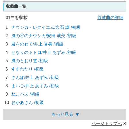
収載曲一覧
31曲を収載
収載曲の詳細
1
ナウシカ・レクイエム/
久石 譲
/初級
2
風の谷のナウシカ/
安田 成美
/初級
3
君をのせて/
井上 杏美
/初級
4
となりのトトロ/
井上 あずみ
/初級
5
風のとおり道 /初級
6
すすわたり /初級
7
さんぽ/
井上 あずみ
/初級
8
まいご/
井上 あずみ
/初級
9
ねこバス /初級
10
おかあさん /初級
もっと見る
ページトップへ