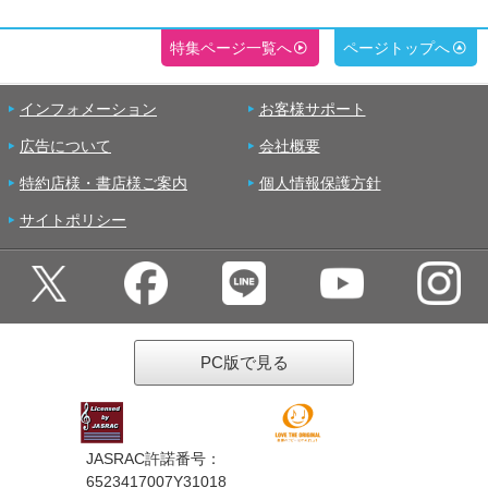
特集ページ一覧へ
ページトップへ
インフォメーション
お客様サポート
広告について
会社概要
特約店様・書店様ご案内
個人情報保護方針
サイトポリシー
PC版で見る
JASRAC許諾番号：
6523417007Y31018