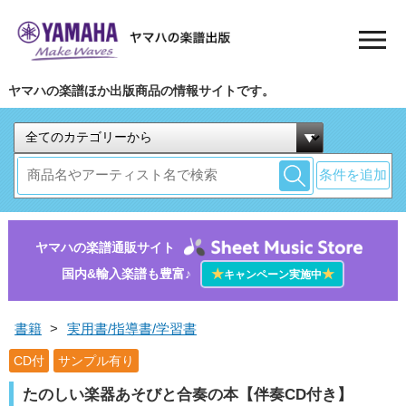
ヤマハの楽譜ほか出版商品の情報サイトです。
条件を追加
ヤマハの楽譜通販サイト
国内&輸入楽譜も豊富♪
★
★
キャンペーン実施中
書籍
>
実用書/指導書/学習書
CD付
サンプル有り
たのしい楽器あそびと合奏の本【伴奏CD付き】