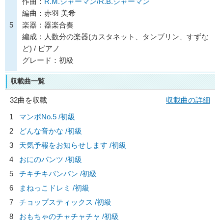
作曲：
R.M.シャーマン/R.B.シャーマン
編曲：赤羽 美希
5
楽器：器楽合奏
編成：人数分の楽器(カスタネット、タンブリン、すずな
ど) / ピアノ
グレード：初級
収載曲一覧
32曲を収載
収載曲の詳細
1
マンボNo.5 /初級
2
どんな音かな /初級
3
天気予報をお知らせします /初級
4
おにのパンツ /初級
5
チキチキバンバン /初級
6
まねっこドレミ /初級
7
チョップスティックス /初級
8
おもちゃのチャチャチャ /初級