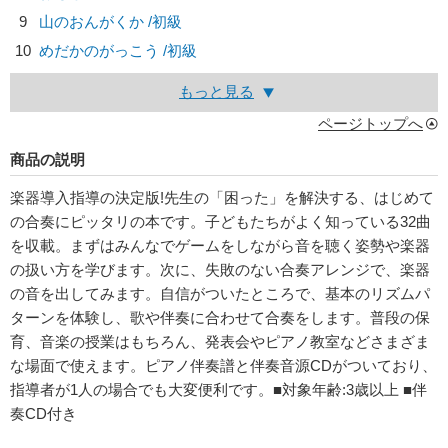
9
山のおんがくか /初級
10
めだかのがっこう /初級
もっと見る
ページトップへ
商品の説明
楽器導入指導の決定版!先生の「困った」を解決する、はじめて
の合奏にピッタリの本です。子どもたちがよく知っている32曲
を収載。まずはみんなでゲームをしながら音を聴く姿勢や楽器
の扱い方を学びます。次に、失敗のない合奏アレンジで、楽器
の音を出してみます。自信がついたところで、基本のリズムパ
ターンを体験し、歌や伴奏に合わせて合奏をします。普段の保
育、音楽の授業はもちろん、発表会やピアノ教室などさまざま
な場面で使えます。ピアノ伴奏譜と伴奏音源CDがついており、
指導者が1人の場合でも大変便利です。■対象年齢:3歳以上 ■伴
奏CD付き