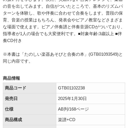
の音を出してみます。自信がついたところで、基本のリズムパ
ターンを体験し、歌や伴奏に合わせて合奏をします。普段の保
育、音楽の授業はもちろん、発表会やピアノ教室などさまざま
な場面で使えます。ピアノ伴奏譜と伴奏音源CDがついており、
指導者が1人の場合でも大変便利です。■対象年齢:3歳以上 ■伴
奏CD付き
※本書は「たのしい楽器あそびと合奏の本」(GTB01093549)と
同じ内容です。
商品情報
商品コード
GTB01102238
発売日
2025年1月30日
仕様
AB判/168ページ
商品構成
楽譜+CD