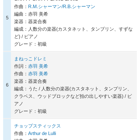
作曲：
R.M.シャーマン/R.B.シャーマン
編曲：赤羽 美希
5
楽器：器楽合奏
編成：人数分の楽器(カスタネット、タンブリン、すずな
ど) / ピアノ
グレード：初級
まねっこドレミ
作詞：
赤羽 美希
作曲：
赤羽 美希
楽器：器楽合奏
6
編成：うた / 人数分の楽器(カスタネット、タンブリン、
クラベス、ウッドブロックなど拍の出しやすい楽器) / ピ
アノ
グレード：初級
チョップスティックス
作曲：
Arthur de Lulli