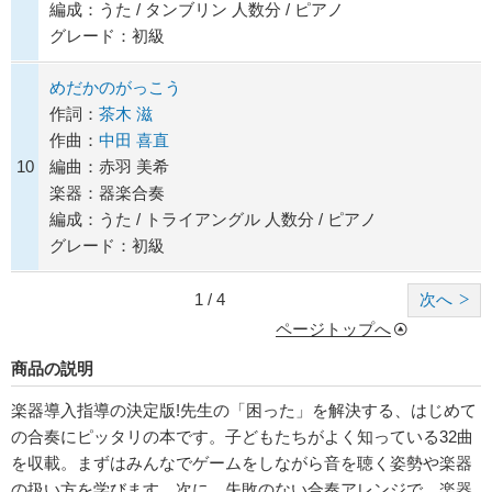
編成：うた / タンブリン 人数分 / ピアノ
グレード：初級
めだかのがっこう
作詞：
茶木 滋
作曲：
中田 喜直
10
編曲：赤羽 美希
楽器：器楽合奏
編成：うた / トライアングル 人数分 / ピアノ
グレード：初級
1 / 4
次へ
ページトップへ
商品の説明
楽器導入指導の決定版!先生の「困った」を解決する、はじめて
の合奏にピッタリの本です。子どもたちがよく知っている32曲
を収載。まずはみんなでゲームをしながら音を聴く姿勢や楽器
の扱い方を学びます。次に、失敗のない合奏アレンジで、楽器