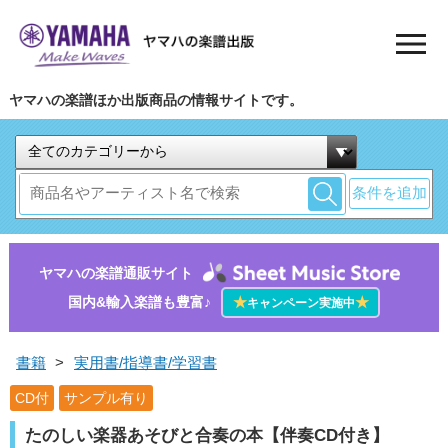
ヤマハの楽譜ほか出版商品の情報サイトです。
条件を追加
ヤマハの楽譜通販サイト
国内&輸入楽譜も豊富♪
★
★
キャンペーン実施中
書籍
>
実用書/指導書/学習書
CD付
サンプル有り
たのしい楽器あそびと合奏の本【伴奏CD付き】