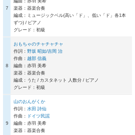
編曲：赤羽 美希
7
楽器：器楽合奏
編成：ミュージックベル(高い「ド」、低い「ド」各1本
ずつ) / ピアノ
グレード：初級
おもちゃのチャチャチャ
作詞：
野坂 昭如/吉岡 治
作曲：
越部 信義
8
編曲：赤羽 美希
楽器：器楽合奏
編成：うた / カスタネット 人数分 / ピアノ
グレード：初級
山のおんがくか
作詞：
水田 詩仙
作曲：
ドイツ民謡
9
編曲：赤羽 美希
楽器：器楽合奏