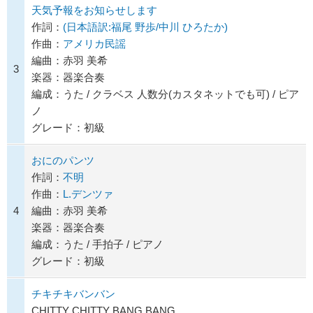
天気予報をお知らせします
作詞：
(日本語訳:福尾 野歩/中川 ひろたか)
作曲：
アメリカ民謡
編曲：赤羽 美希
3
楽器：器楽合奏
編成：うた / クラベス 人数分(カスタネットでも可) / ピア
ノ
グレード：初級
おにのパンツ
作詞：
不明
作曲：
L.デンツァ
4
編曲：赤羽 美希
楽器：器楽合奏
編成：うた / 手拍子 / ピアノ
グレード：初級
チキチキバンバン
CHITTY CHITTY BANG BANG