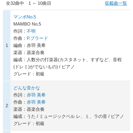
全
32
曲中 1 ～ 10曲目
収載曲一覧
マンボNo.5
MAMBO No.5
作詞：
不明
作曲：
P.プラード
1
編曲：赤羽 美希
楽器：器楽合奏
編成：人数分の打楽器(カスタネット、すずなど、音程
(ドレミ)がでないもの) / ピアノ
グレード：初級
どんな音かな
作詞：
赤羽 美希
作曲：
赤羽 美希
2
楽器：器楽合奏
編成：うた / ミュージックベル レ、ミ、ラの音 / ピアノ
グレード：初級