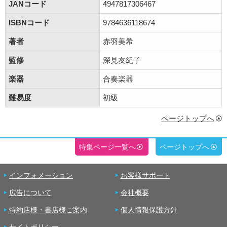
JANコード
4947817306467
ISBNコード
9784636118674
著者
赤羽美希
監修
深見友紀子
楽器
合奏楽器
難易度
初級
ページトップへ
特集ページ一覧へ
ページトップへ
インフォメーション
お客様サポート
広告について
会社概要
特約店様・書店様ご案内
個人情報保護方針