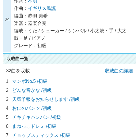
作詞：
不明
作曲：
イギリス民謡
編曲：赤羽 美希
24
楽器：器楽合奏
編成：うた / シェーカー / シンバル / 小太鼓・手 / 大太
鼓・足 / ピアノ
グレード：初級
収載曲一覧
32曲を収載
収載曲の詳細
1
マンボNo.5 /初級
2
どんな音かな /初級
3
天気予報をお知らせします /初級
4
おにのパンツ /初級
5
チキチキバンバン /初級
6
まねっこドレミ /初級
7
チョップスティックス /初級