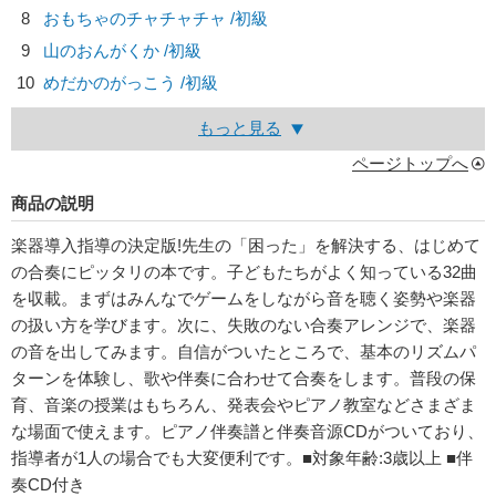
8
おもちゃのチャチャチャ /初級
9
山のおんがくか /初級
10
めだかのがっこう /初級
もっと見る
ページトップへ
商品の説明
楽器導入指導の決定版!先生の「困った」を解決する、はじめて
の合奏にピッタリの本です。子どもたちがよく知っている32曲
を収載。まずはみんなでゲームをしながら音を聴く姿勢や楽器
の扱い方を学びます。次に、失敗のない合奏アレンジで、楽器
の音を出してみます。自信がついたところで、基本のリズムパ
ターンを体験し、歌や伴奏に合わせて合奏をします。普段の保
育、音楽の授業はもちろん、発表会やピアノ教室などさまざま
な場面で使えます。ピアノ伴奏譜と伴奏音源CDがついており、
指導者が1人の場合でも大変便利です。■対象年齢:3歳以上 ■伴
奏CD付き