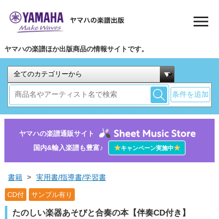
ヤマハの楽譜ほか出版商品の情報サイトです。
条件を追加
ヤマハの楽譜通販サイト
国内&輸入楽譜も豊富♪
★
★
キャンペーン実施中
書籍
>
実用書/指導書/学習書
CD付
サンプル有り
たのしい楽器あそびと合奏の本【伴奏CD付き】