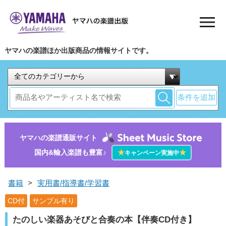
ヤマハの楽譜ほか出版商品の情報サイトです。
条件を追加
ヤマハの楽譜通販サイト
国内&輸入楽譜も豊富♪
★
★
キャンペーン実施中
書籍
>
実用書/指導書/学習書
CD付
サンプル有り
たのしい楽器あそびと合奏の本【伴奏CD付き】