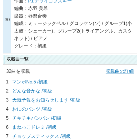
作曲：
P.I.チャイコフスキー
編曲：赤羽 美希
楽器：器楽合奏
30
編成：ミュージックベル / グロッケン(ソ) / グループ1(小
太鼓・シェーカー)、グループ2(トライアングル、カスタ
ネット) / ピアノ
グレード：初級
収載曲一覧
32曲を収載
収載曲の詳細
1
マンボNo.5 /初級
2
どんな音かな /初級
3
天気予報をお知らせします /初級
4
おにのパンツ /初級
5
チキチキバンバン /初級
6
まねっこドレミ /初級
7
チョップスティックス /初級