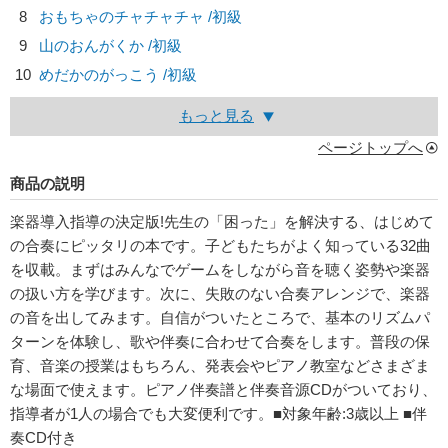
8
おもちゃのチャチャチャ /初級
9
山のおんがくか /初級
10
めだかのがっこう /初級
もっと見る
ページトップへ
商品の説明
楽器導入指導の決定版!先生の「困った」を解決する、はじめて
の合奏にピッタリの本です。子どもたちがよく知っている32曲
を収載。まずはみんなでゲームをしながら音を聴く姿勢や楽器
の扱い方を学びます。次に、失敗のない合奏アレンジで、楽器
の音を出してみます。自信がついたところで、基本のリズムパ
ターンを体験し、歌や伴奏に合わせて合奏をします。普段の保
育、音楽の授業はもちろん、発表会やピアノ教室などさまざま
な場面で使えます。ピアノ伴奏譜と伴奏音源CDがついており、
指導者が1人の場合でも大変便利です。■対象年齢:3歳以上 ■伴
奏CD付き