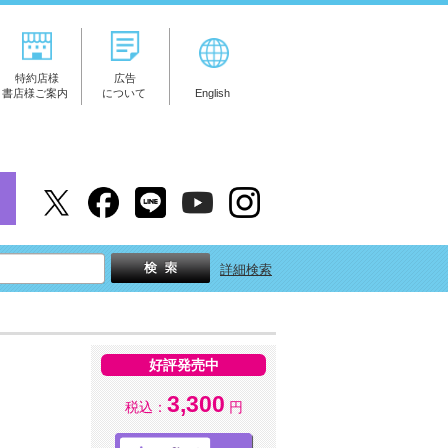
特約店様
広告
書店様ご案内
について
English
詳細検索
好評発売中
3,300
税込：
円