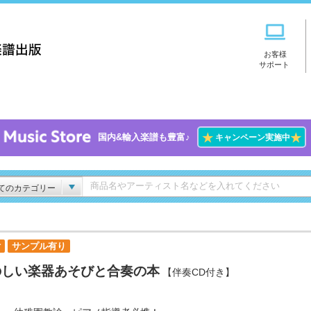
お客様
サポート
★
★
国内&輸入楽譜も豊富♪
キャンペーン実施中
てのカテゴリー
付
サンプル有り
のしい楽器あそびと合奏の本
【伴奏CD付き】