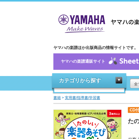
ヤマハの楽譜ほか出版商品の情報サイトです。
ヤマハの楽譜通販サイト
カテゴリから探す
全
書籍
>
実用書/指導書/学習書
CD
た