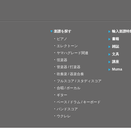
楽譜を探す
輸入楽譜特
ピアノ
書籍
エレクトーン
雑誌
ヤマハグレード関連
文具
弦楽器
講座
管楽器 / 打楽器
Muma
吹奏楽 / 器楽合奏
フルスコア / スタディスコア
合唱 / ボーカル
ギター
ベース / ドラム / キーボード
バンドスコア
ウクレレ