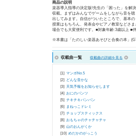
商品の説明
楽器導入指導の決定版!先生の「困った」を解
収載。まずはみんなでゲームをしながら音を聴
出してみます。自信がついたところで、基本の
授業はもちろん、発表会やピアノ教室などさま
場合でも大変便利です。■対象年齢:3歳以上 ■
※本書は「たのしい楽器あそびと合奏の本」(GTB
収載曲一覧
収載曲の詳細を見る
[1]
マンボNo.5
[2]
どんな音かな
[3]
天気予報をお知らせします
[4]
おにのパンツ
[5]
チキチキバンバン
[6]
まねっこドレミ
[7]
チョップスティックス
[8]
おもちゃのチャチャチャ
[9]
山のおんがくか
[10]
めだかのがっこう