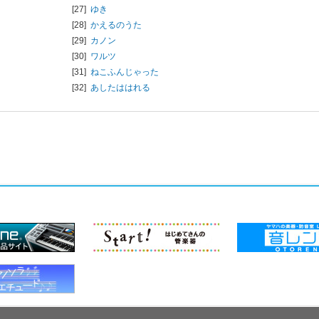
[27]
ゆき
[28]
かえるのうた
[29]
カノン
[30]
ワルツ
[31]
ねこふんじゃった
[32]
あしたははれる