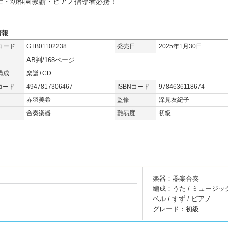
士・幼稚園教諭・ピアノ指導者必携！
情報
コード
GTB01102238
発売日
2025年1月30日
AB判/168ページ
構成
楽譜+CD
コード
4947817306467
ISBNコード
9784636118674
赤羽美希
監修
深見友紀子
合奏楽器
難易度
初級
楽器：器楽合奏
編成：うた / ミュージッ
ベル / すず / ピアノ
グレード：初級