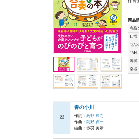
保育
商品
商品
仕様
商品
JAN
著者
楽器
春の小川
作詞：
高野 辰之
22
作曲：
岡野 貞一
編曲：赤羽 美希