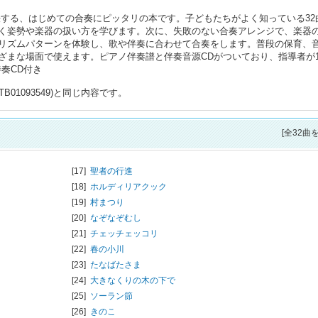
決する、はじめての合奏にピッタリの本です。子どもたちがよく知っている32
く姿勢や楽器の扱い方を学びます。次に、失敗のない合奏アレンジで、楽器
リズムパターンを体験し、歌や伴奏に合わせて合奏をします。普段の保育、
ざまな場面で使えます。ピアノ伴奏譜と伴奏音源CDがついており、指導者が
伴奏CD付き
01093549)と同じ内容です。
[全32曲
[17]
聖者の行進
[18]
ホルディリアクック
[19]
村まつり
[20]
なぞなぞむし
[21]
チェッチェッコリ
[22]
春の小川
[23]
たなばたさま
[24]
大きなくりの木の下で
[25]
ソーラン節
[26]
きのこ