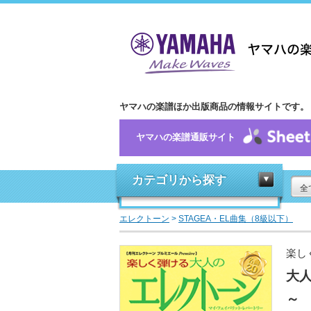
ヤマハの楽譜ほか出版商品の情報サイトです。
ヤマハの楽譜通販サイト
カテゴリから探す
全
エレクトーン
>
STAGEA・EL曲集（8級以下）
楽し
大
～