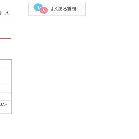
奏した
ELS-