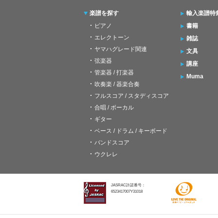
楽譜を探す
輸入楽譜特
ピアノ
書籍
エレクトーン
雑誌
ヤマハグレード関連
文具
弦楽器
講座
管楽器 / 打楽器
Muma
吹奏楽 / 器楽合奏
フルスコア / スタディスコア
合唱 / ボーカル
ギター
ベース / ドラム / キーボード
バンドスコア
ウクレレ
JASRAC許諾番号：
6523417007Y31018