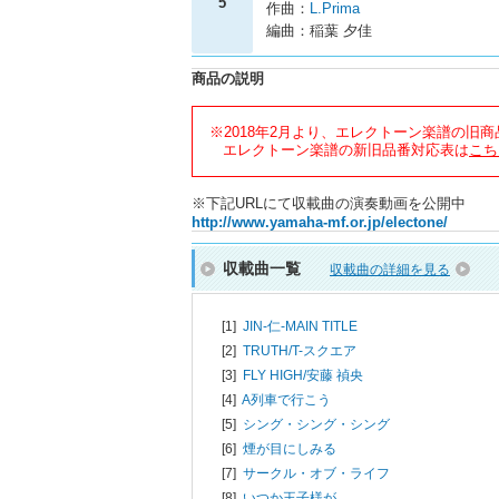
5
作曲：
L.Prima
編曲：稲葉 夕佳
商品の説明
※2018年2月より、エレクトーン楽譜の旧
エレクトーン楽譜の新旧品番対応表は
こち
※下記URLにて収載曲の演奏動画を公開中
http://www.yamaha-mf.or.jp/electone/
収載曲一覧
収載曲の詳細を見る
[1]
JIN-仁-MAIN TITLE
[2]
TRUTH/
T-スクエア
[3]
FLY HIGH/
安藤 禎央
[4]
A列車で行こう
[5]
シング・シング・シング
[6]
煙が目にしみる
[7]
サークル・オブ・ライフ
[8]
いつか王子様が