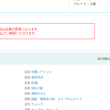
グレード：上級
商品は品番が変更になります。
ら
でご確認いただけます。
[全20曲
[11]
可愛いアイシャ
[12]
道/
EXILE
[13]
証/
嵐
[14]
別れの曲
[15]
荒野の七人
[16]
組曲「展覧会の絵」より プロムナード
[17]
ウェーブ
[18]
オンブラ・マイ・フ