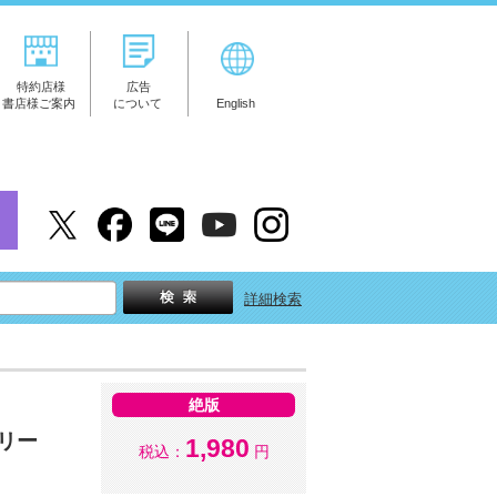
特約店様
広告
書店様ご案内
について
English
詳細検索
絶版
リー
1,980
税込：
円