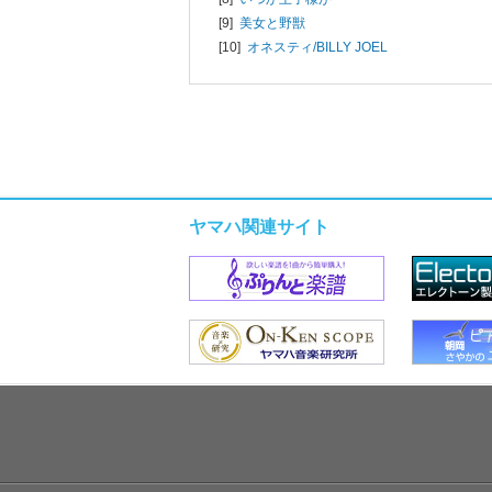
[9]
美女と野獣
[10]
オネスティ/
BILLY JOEL
ヤマハ関連サイト