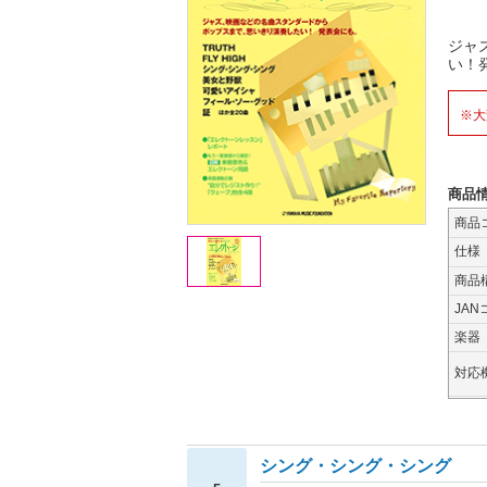
ジャ
い！
※大
商品
商品
仕様
商品
JAN
楽器
対応
シング・シング・シング