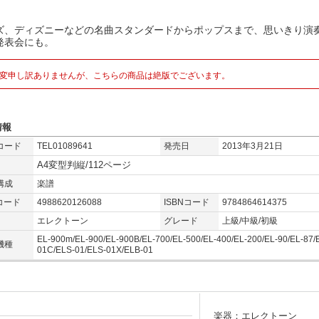
ズ、ディズニーなどの名曲スタンダードからポップスまで、思いきり演
発表会にも。
変申し訳ありませんが、こちらの商品は絶版でございます。
情報
コード
TEL01089641
発売日
2013年3月21日
A4変型判縦/112ページ
構成
楽譜
コード
4988620126088
ISBNコード
9784864614375
エレクトーン
グレード
上級/中級/初級
EL-900m/EL-900/EL-900B/EL-700/EL-500/EL-400/EL-200/EL-90/EL-87/
機種
01C/ELS-01/ELS-01X/ELB-01
楽器：エレクトーン