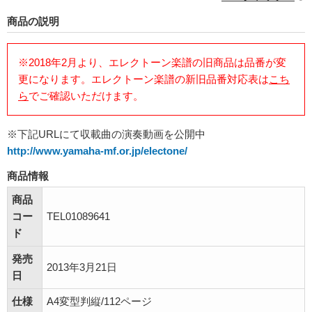
商品の説明
※2018年2月より、エレクトーン楽譜の旧商品は品番が変
更になります。エレクトーン楽譜の新旧品番対応表は
こち
ら
でご確認いただけます。
※下記URLにて収載曲の演奏動画を公開中
http://www.yamaha-mf.or.jp/electone/
商品情報
商品
コー
TEL01089641
ド
発売
2013年3月21日
日
仕様
A4変型判縦/112ページ