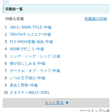
収載曲一覧
20曲を収載
収載曲の詳細
1
JIN-仁-MAIN TITLE /中級
2
TRUTH/
T-スクエア
/中級
3
FLY HIGH/
安藤 禎央
/中級
4
A列車で行こう /中級
5
シング・シング・シング /上級
6
煙が目にしみる /中級
7
サークル・オブ・ライフ /中級
8
いつか王子様が /中級
9
美女と野獣 /中級
10
オネスティ/
BILLY JOEL
もっと見る
ページトップへ