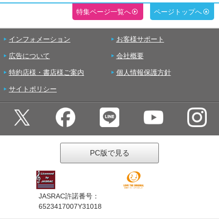
特集ページ一覧へ
ページトップへ
インフォメーション
お客様サポート
広告について
会社概要
特約店様・書店様ご案内
個人情報保護方針
サイトポリシー
PC版で見る
JASRAC許諾番号：
6523417007Y31018