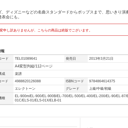
ズ、ディズニーなどの名曲スタンダードからポップスまで、思いきり演
発表会にも。
変申し訳ありませんが、こちらの商品は絶版でございます。
情報
コード
TEL01089641
発売日
2013年3月21日
A4変型判縦/112ページ
構成
楽譜
コード
4988620126088
ISBNコード
9784864614375
エレクトーン
グレード
上級/中級/初級
EL-900m/EL-900/EL-900B/EL-700/EL-500/EL-400/EL-200/EL-90/EL-87/
機種
01C/ELS-01/ELS-01X/ELB-01