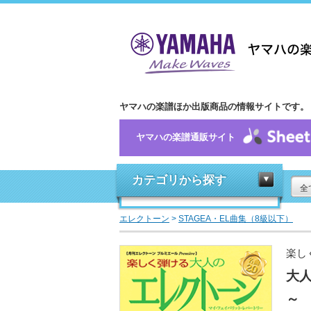
ヤマハの楽譜ほか出版商品の情報サイトです。
ヤマハの楽譜通販サイト
カテゴリから探す
全
エレクトーン
>
STAGEA・EL曲集（8級以下）
楽し
大
～