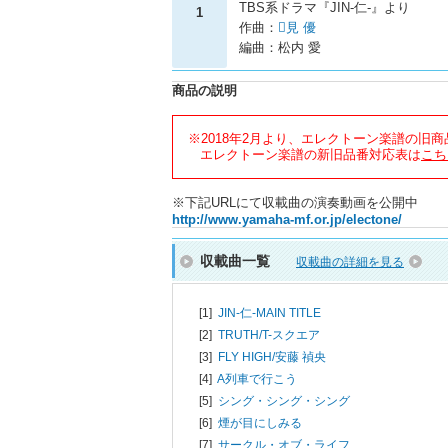
TBS系ドラマ『JIN-仁-』より
1
作曲：
見 優
編曲：松内 愛
商品の説明
※2018年2月より、エレクトーン楽譜の旧
エレクトーン楽譜の新旧品番対応表は
こち
※下記URLにて収載曲の演奏動画を公開中
http://www.yamaha-mf.or.jp/electone/
収載曲一覧
収載曲の詳細を見る
[1]
JIN-仁-MAIN TITLE
[2]
TRUTH/
T-スクエア
[3]
FLY HIGH/
安藤 禎央
[4]
A列車で行こう
[5]
シング・シング・シング
[6]
煙が目にしみる
[7]
サークル・オブ・ライフ