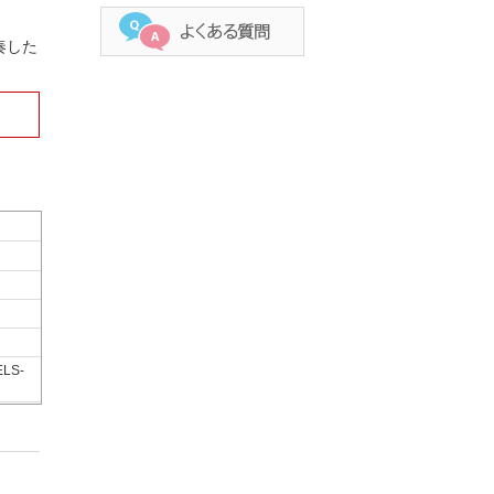
奏した
ELS-