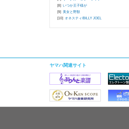
[8]
いつか王子様が
[9]
美女と野獣
[10]
オネスティ/
BILLY JOEL
ヤマハ関連サイト