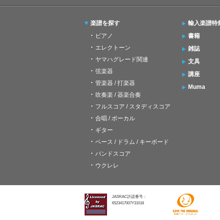
楽譜を探す
輸入楽譜特
ピアノ
書籍
エレクトーン
雑誌
ヤマハグレード関連
文具
弦楽器
講座
管楽器 / 打楽器
Muma
吹奏楽 / 器楽合奏
フルスコア / スタディスコア
合唱 / ボーカル
ギター
ベース / ドラム / キーボード
バンドスコア
ウクレレ
JASRAC許諾番号：
6523417007Y31018