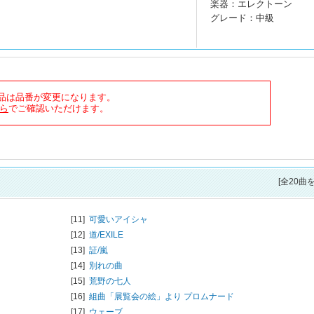
楽器：エレクトーン
グレード：中級
商品は品番が変更になります。
ら
でご確認いただけます。
[全20曲
[11]
可愛いアイシャ
[12]
道/
EXILE
[13]
証/
嵐
[14]
別れの曲
[15]
荒野の七人
[16]
組曲「展覧会の絵」より プロムナード
[17]
ウェーブ