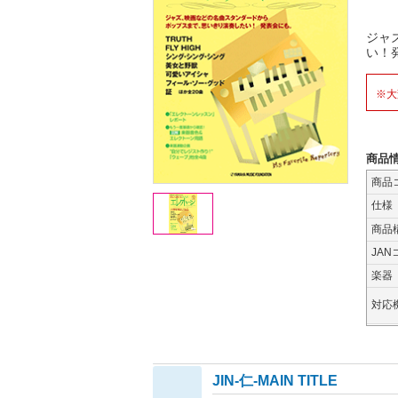
ジャ
い！
※大
商品
商品
仕様
商品
JAN
楽器
対応
JIN-仁-MAIN TITLE