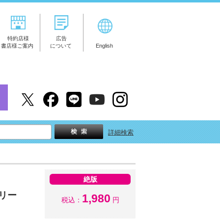
特約店様
広告
書店様ご案内
について
English
詳細検索
絶版
リー
1,980
税込：
円