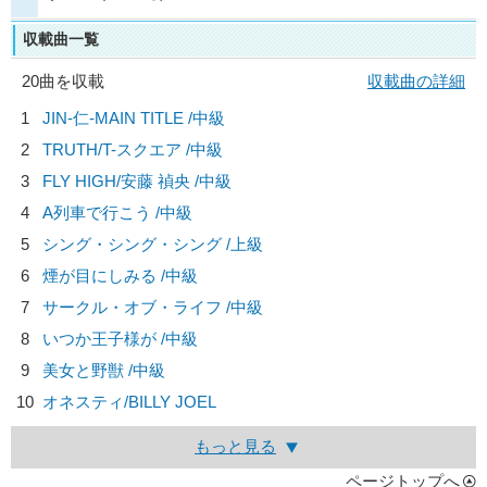
収載曲一覧
20曲を収載
収載曲の詳細
1
JIN-仁-MAIN TITLE /中級
2
TRUTH/
T-スクエア
/中級
3
FLY HIGH/
安藤 禎央
/中級
4
A列車で行こう /中級
5
シング・シング・シング /上級
6
煙が目にしみる /中級
7
サークル・オブ・ライフ /中級
8
いつか王子様が /中級
9
美女と野獣 /中級
10
オネスティ/
BILLY JOEL
もっと見る
ページトップへ