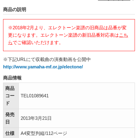
商品の説明
※2018年2月より、エレクトーン楽譜の旧商品は品番が変
更になります。エレクトーン楽譜の新旧品番対応表は
こち
ら
でご確認いただけます。
※下記URLにて収載曲の演奏動画を公開中
http://www.yamaha-mf.or.jp/electone/
商品情報
商品
コー
TEL01089641
ド
発売
2013年3月21日
日
仕様
A4変型判縦/112ページ