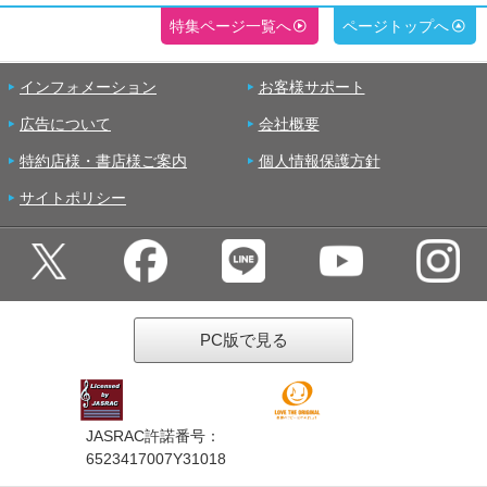
特集ページ一覧へ
ページトップへ
インフォメーション
お客様サポート
広告について
会社概要
特約店様・書店様ご案内
個人情報保護方針
サイトポリシー
PC版で見る
JASRAC許諾番号：
6523417007Y31018