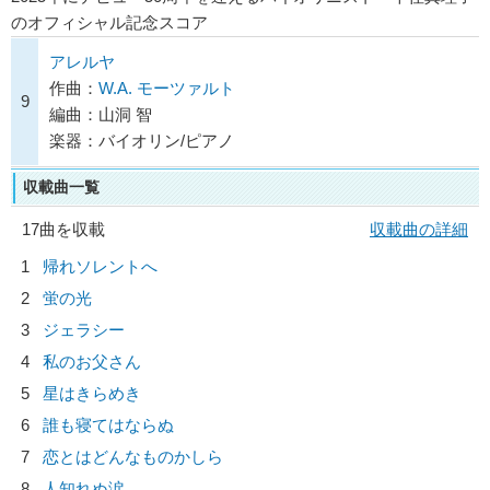
のオフィシャル記念スコア
アレルヤ
作曲：
W.A. モーツァルト
9
編曲：山洞 智
楽器：バイオリン/ピアノ
収載曲一覧
17曲を収載
収載曲の詳細
1
帰れソレントへ
2
蛍の光
3
ジェラシー
4
私のお父さん
5
星はきらめき
6
誰も寝てはならぬ
7
恋とはどんなものかしら
8
人知れぬ涙