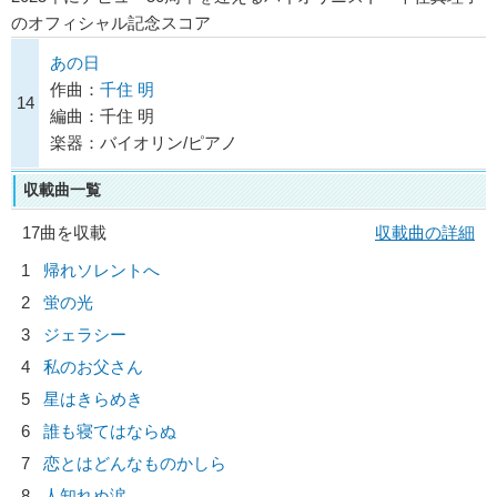
のオフィシャル記念スコア
あの日
作曲：
千住 明
14
編曲：千住 明
楽器：バイオリン/ピアノ
収載曲一覧
17曲を収載
収載曲の詳細
1
帰れソレントへ
2
蛍の光
3
ジェラシー
4
私のお父さん
5
星はきらめき
6
誰も寝てはならぬ
7
恋とはどんなものかしら
8
人知れぬ涙