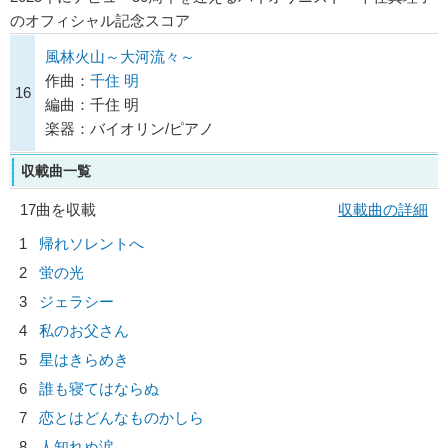
のオフィシャル記念スコア
風林火山～大河流々～
作曲：
千住 明
16
編曲：千住 明
楽器：バイオリン/ピアノ
収載曲一覧
17曲を収載
収載曲の詳細
1
帰れソレントへ
2
蛍の光
3
ジェラシー
4
私のお父さん
5
星はきらめき
6
誰も寝てはならぬ
7
恋とはどんなものかしら
8
人知れぬ涙