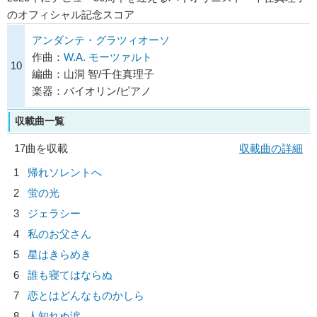
のオフィシャル記念スコア
アンダンテ・グラツィオーソ
作曲：
W.A. モーツァルト
10
編曲：山洞 智/千住真理子
楽器：バイオリン/ピアノ
収載曲一覧
17曲を収載
収載曲の詳細
1
帰れソレントへ
2
蛍の光
3
ジェラシー
4
私のお父さん
5
星はきらめき
6
誰も寝てはならぬ
7
恋とはどんなものかしら
8
人知れぬ涙