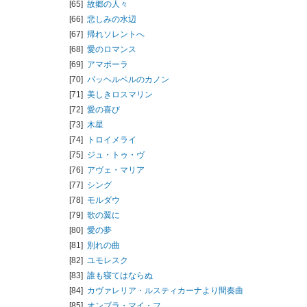
[65]
故郷の人々
[66]
悲しみの水辺
[67]
帰れソレントへ
[68]
愛のロマンス
[69]
アマポーラ
[70]
パッヘルベルのカノン
[71]
美しきロスマリン
[72]
愛の喜び
[73]
木星
[74]
トロイメライ
[75]
ジュ・トゥ・ヴ
[76]
アヴェ・マリア
[77]
シング
[78]
モルダウ
[79]
歌の翼に
[80]
愛の夢
[81]
別れの曲
[82]
ユモレスク
[83]
誰も寝てはならぬ
[84]
カヴァレリア・ルスティカーナより間奏曲
[85]
オンブラ・マイ・フ