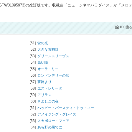
GTW01095973)の改訂版です。収載曲「ニューシネマパラダイス」が「メロ
[全100曲
[51]
蛍の光
[52]
大きな古時計
[53]
グリーンスリーヴス
[54]
黒い瞳
[55]
オーラ・リー
[56]
ロンドンデリーの歌
[57]
夢路より
[58]
エストレリータ
[59]
アリラン
[60]
きよしこの夜
[61]
ハッピー・バースディ・トゥ・ユー
[62]
アメイジング・グレイス
[63]
スカボロー・フェア
[64]
あら野の果てに