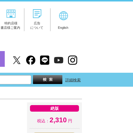
特約店様
広告
書店様ご案内
について
English
詳細検索
絶版
2,310
税込：
円