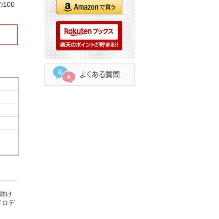
100
吹け
メロデ