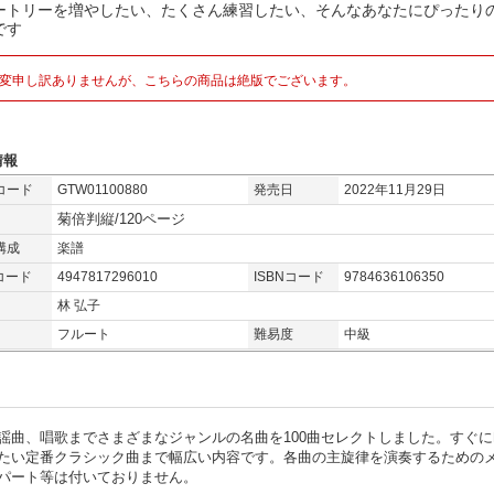
ートリーを増やしたい、たくさん練習したい、そんなあなたにぴったりの
です
変申し訳ありませんが、こちらの商品は絶版でございます。
情報
コード
GTW01100880
発売日
2022年11月29日
菊倍判縦/120ページ
構成
楽譜
コード
4947817296010
ISBNコード
9784636106350
林 弘子
フルート
難易度
中級
謡曲、唱歌までさまざまなジャンルの名曲を100曲セレクトしました。すぐに
たい定番クラシック曲まで幅広い内容です。各曲の主旋律を演奏するための
パート等は付いておりません。