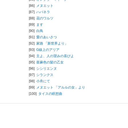
[86]
メヌエット
[87]
ハバネラ
[88]
花のワルツ
[89]
ます
[90]
白鳥
[91]
愛のあいさつ
[92]
家路 「新世界より」
[93]
G線上のアリア
[94]
主よ、人の望みの喜びよ
[95]
亜麻色の髪の乙女
[96]
シシリエンヌ
[97]
シランクス
[98]
小舟にて
[99]
メヌエット 「アルルの女」より
[100]
タイスの瞑想曲