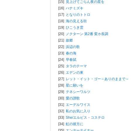
[15]
見上げてごらん夜の星を
[16]
ハナミズキ
[17]
となりのトトロ
[18]
海の見える街
[19]
ひこうき雲
[20]
ノクターン 第2番 変ホ長調
[21]
故郷
[22]
浜辺の歌
[23]
春の海
[24]
早春賦
[25]
タラのテーマ
[26]
エデンの東
[27]
レット・イット・ゴー～ありのままで～
[28]
星に願いを
[29]
テネシーワルツ
[30]
愛の讃歌
[31]
エーデルワイス
[32]
私のお気に入り
[33]
She/
エルビス・コステロ
[34]
虹の彼方に
[35]
エンターテイナー