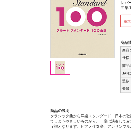
レパ
曲集
※大
商品
商品
仕様
商品
JAN
監修
楽器
商品の説明
クラシック曲から洋楽スタンダード、日本の歌
てしまうやさしいものから、一度は演奏してみ
ィ譜となります。ピアノ伴奏譜、アンサンブル