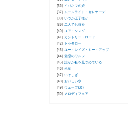
[36]
イパネマの娘
[37]
ムーンライト・セレナーデ
[38]
いつか王子様が
[39]
二人でお茶を
[40]
ユア・ソング
[41]
カントリー・ロード
[42]
トゥモロー
[43]
ユー・レイズ・ミー・アップ
[44]
魅惑のワルツ
[45]
誰かが私を見つめている
[46]
枯葉
[47]
いそしぎ
[48]
おいしい水
[49]
ウェーブ(波)
[50]
メロディフェア