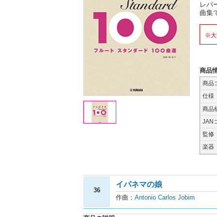
レパ
曲集
※大
商品
商品
仕様
商品
JAN
監修
楽器
イパネマの娘
36
作曲：
Antonio Carlos Jobim