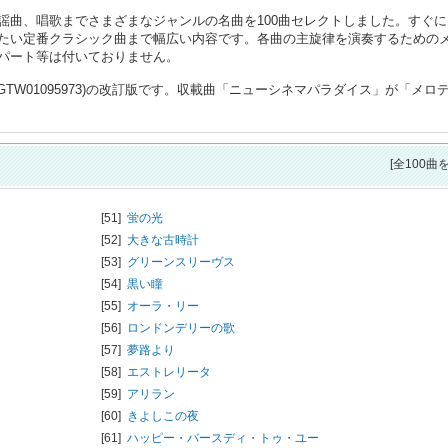
謡曲、唱歌までさまざまなジャンルの名曲を100曲セレクトしました。すぐに
たい定番クラシック曲まで幅広い内容です。各曲の主旋律を演奏するための
パート等は付いておりません。
GTW01095973)の改訂版です。収載曲「ニューシネマパラダイス」が「メロ
[全100曲
[51]
蛍の光
[52]
大きな古時計
[53]
グリーンスリーヴス
[54]
黒い瞳
[55]
オーラ・リー
[56]
ロンドンデリーの歌
[57]
夢路より
[58]
エストレリータ
[59]
アリラン
[60]
きよしこの夜
[61]
ハッピー・バースディ・トゥ・ユー