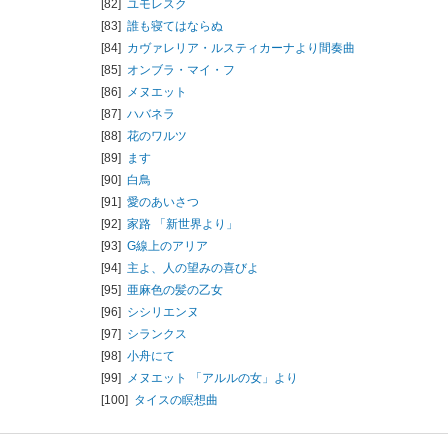
[82]
ユモレスク
[83]
誰も寝てはならぬ
[84]
カヴァレリア・ルスティカーナより間奏曲
[85]
オンブラ・マイ・フ
[86]
メヌエット
[87]
ハバネラ
[88]
花のワルツ
[89]
ます
[90]
白鳥
[91]
愛のあいさつ
[92]
家路 「新世界より」
[93]
G線上のアリア
[94]
主よ、人の望みの喜びよ
[95]
亜麻色の髪の乙女
[96]
シシリエンヌ
[97]
シランクス
[98]
小舟にて
[99]
メヌエット 「アルルの女」より
[100]
タイスの瞑想曲