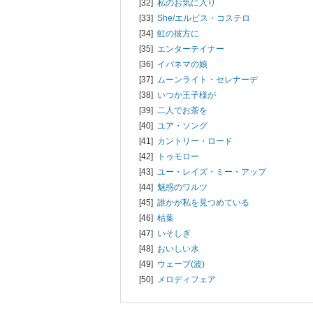
[32]
私のお気に入り
[33]
She/
エルビス・コステロ
[34]
虹の彼方に
[35]
エンターテイナー
[36]
イパネマの娘
[37]
ムーンライト・セレナーデ
[38]
いつか王子様が
[39]
二人でお茶を
[40]
ユア・ソング
[41]
カントリー・ロード
[42]
トゥモロー
[43]
ユー・レイズ・ミー・アップ
[44]
魅惑のワルツ
[45]
誰かが私を見つめている
[46]
枯葉
[47]
いそしぎ
[48]
おいしい水
[49]
ウェーブ(波)
[50]
メロディフェア