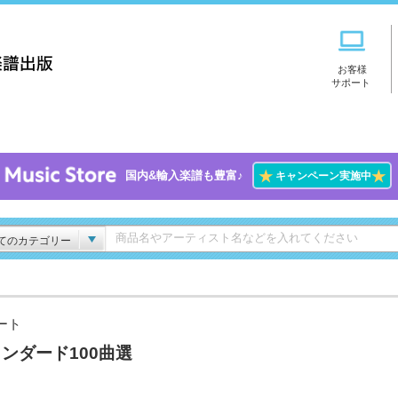
お客様
サポート
★
★
国内&輸入楽譜も豊富♪
キャンペーン実施中
てのカテゴリー
ート
ンダード100曲選