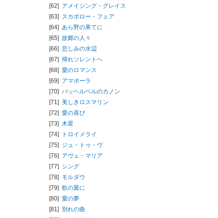
[62]
アメイジング・グレイス
[63]
スカボロー・フェア
[64]
あら野の果てに
[65]
故郷の人々
[66]
悲しみの水辺
[67]
帰れソレントへ
[68]
愛のロマンス
[69]
アマポーラ
[70]
パッヘルベルのカノン
[71]
美しきロスマリン
[72]
愛の喜び
[73]
木星
[74]
トロイメライ
[75]
ジュ・トゥ・ヴ
[76]
アヴェ・マリア
[77]
シング
[78]
モルダウ
[79]
歌の翼に
[80]
愛の夢
[81]
別れの曲