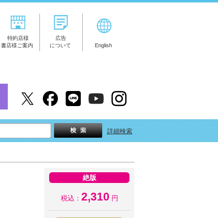
特約店様
広告
書店様ご案内
について
English
詳細検索
絶版
2,310
税込：
円