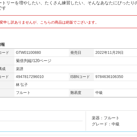
ートリーを増やしたい、たくさん練習したい、そんなあなたにぴったりの
です
変申し訳ありませんが、こちらの商品は絶版でございます。
情報
コード
GTW01100880
発売日
2022年11月29日
菊倍判縦/120ページ
構成
楽譜
コード
4947817296010
ISBNコード
9784636106350
林 弘子
フルート
難易度
中級
楽器：フルート
グレード：中級