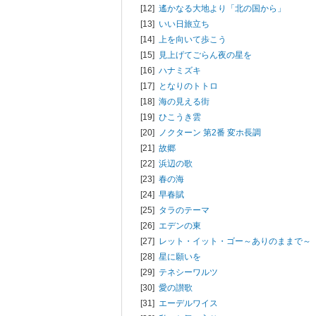
[12]
遙かなる大地より「北の国から」
[13]
いい日旅立ち
[14]
上を向いて歩こう
[15]
見上げてごらん夜の星を
[16]
ハナミズキ
[17]
となりのトトロ
[18]
海の見える街
[19]
ひこうき雲
[20]
ノクターン 第2番 変ホ長調
[21]
故郷
[22]
浜辺の歌
[23]
春の海
[24]
早春賦
[25]
タラのテーマ
[26]
エデンの東
[27]
レット・イット・ゴー～ありのままで～
[28]
星に願いを
[29]
テネシーワルツ
[30]
愛の讃歌
[31]
エーデルワイス