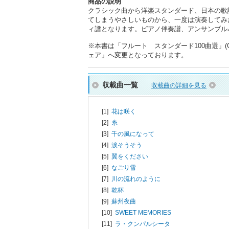
商品の説明
クラシック曲から洋楽スタンダード、日本の歌
てしまうやさしいものから、一度は演奏してみ
ィ譜となります。ピアノ伴奏譜、アンサンブル
※本書は「フルート スタンダード100曲選」(
ェア」へ変更となっております。
収載曲一覧
収載曲の詳細を見る
[1]
花は咲く
[2]
糸
[3]
千の風になって
[4]
涙そうそう
[5]
翼をください
[6]
なごり雪
[7]
川の流れのように
[8]
乾杯
[9]
蘇州夜曲
[10]
SWEET MEMORIES
[11]
ラ・クンパルシータ