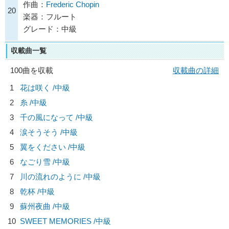
作曲：
Frederic Chopin
20
楽器：フルート
グレード：中級
収載曲一覧
100曲を収載
収載曲の詳細
1
花は咲く /中級
2
糸 /中級
3
千の風になって /中級
4
涙そうそう /中級
5
翼をください /中級
6
なごり雪 /中級
7
川の流れのように /中級
8
乾杯 /中級
9
蘇州夜曲 /中級
10
SWEET MEMORIES /中級