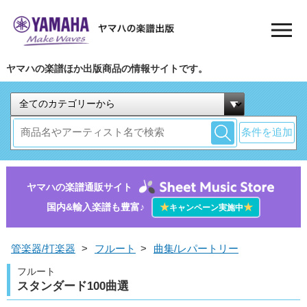
ヤマハの楽譜ほか出版商品の情報サイトです。
条件を追加
ヤマハの楽譜通販サイト
国内&輸入楽譜も豊富♪
★
★
キャンペーン実施中
管楽器/打楽器
>
フルート
>
曲集/レパートリー
フルート
スタンダード100曲選